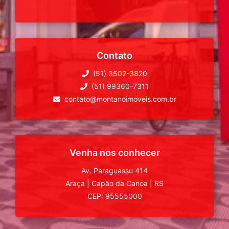
Contato
(51) 3502-3820
(51) 99360-7311
contato@montanoimoveis.com.br
Venha nos conhecer
Av. Paraguassu 414
Araça
|
Capão da Canoa
|
RS
CEP: 95555000