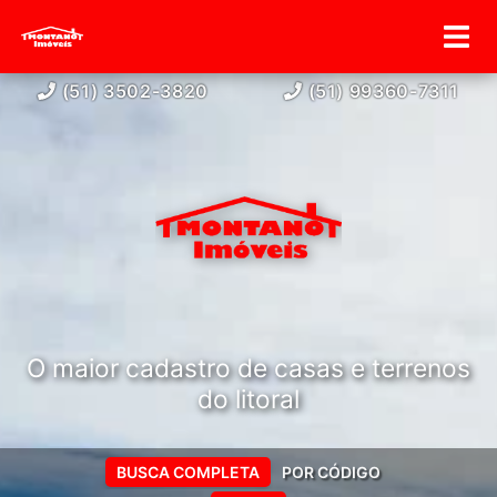
(51) 3502-3820
(51) 99360-7311
O maior cadastro de casas e terrenos
do litoral
BUSCA COMPLETA
POR CÓDIGO