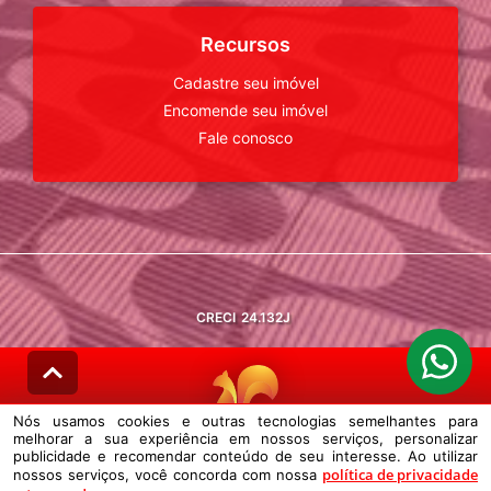
Recursos
Cadastre seu imóvel
Encomende seu imóvel
Fale conosco
CRECI
24.132J
Nós usamos cookies e outras tecnologias semelhantes para
melhorar a sua experiência em nossos serviços, personalizar
© DESENVOLVIDO PELA
AGIL.NET
publicidade e recomendar conteúdo de seu interesse. Ao utilizar
política de privacidade
nossos serviços, você concorda com nossa
Nós usamos cookies e outras tecnologias semelhantes para melhorar a