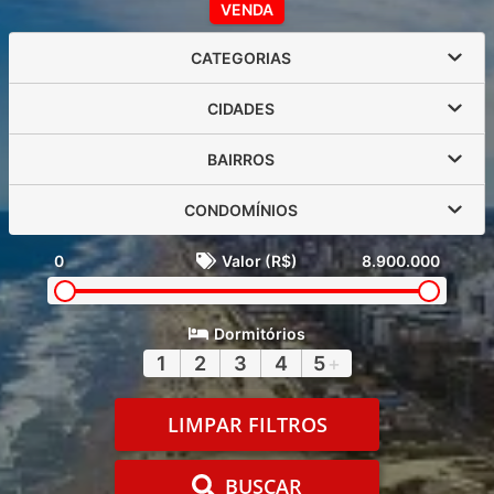
VENDA
CATEGORIAS
CIDADES
BAIRROS
CONDOMÍNIOS
0
Valor (R$)
8.900.000
Dormitórios
1
2
3
4
5
+
LIMPAR FILTROS
BUSCAR