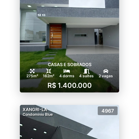
CASAS E SOBRADOS
275m²
162m²
4 dorms
4 suítes
2 vagas
R$ 1.400.000
XANGRI-LA
4967
Condominio Blue