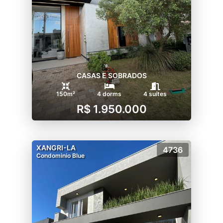
CASAS E SOBRADOS
150m²
4 dorms
4 suítes
R$ 1.950.000
XANGRI-LA
4736
Condominio Blue