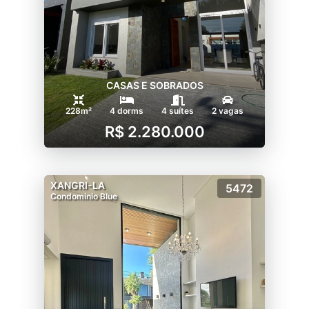
CASAS E SOBRADOS
228m²
4 dorms
4 suítes
2 vagas
R$ 2.280.000
XANGRI-LA
5472
Condominio Blue