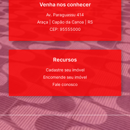
Venha nos conhecer
Av. Paraguassu 414
Araça
|
Capão da Canoa
|
RS
CEP: 95555000
Recursos
Cadastre seu imóvel
Encomende seu imóvel
Fale conosco