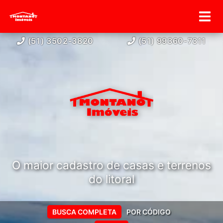
(51) 3502-3820
(51) 99360-7311
O maior cadastro de casas e terrenos
do litoral
BUSCA COMPLETA
POR CÓDIGO