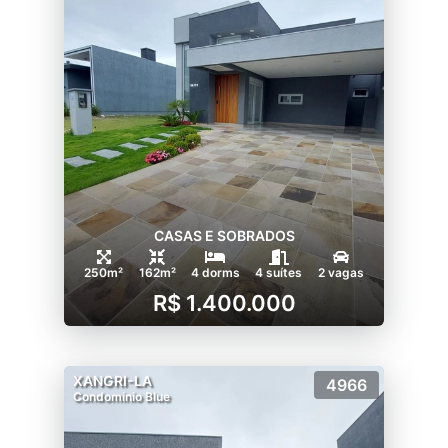
CASAS E SOBRADOS
250m²
162m²
4 dorms
4 suítes
2 vagas
R$ 1.400.000
XANGRI-LA
4966
Condominio Blue