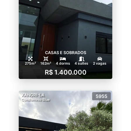
CASAS E SOBRADOS
275m²
162m²
4 dorms
4 suítes
2 vagas
R$ 1.400.000
XANGRI-LA
5955
Condominio Blue