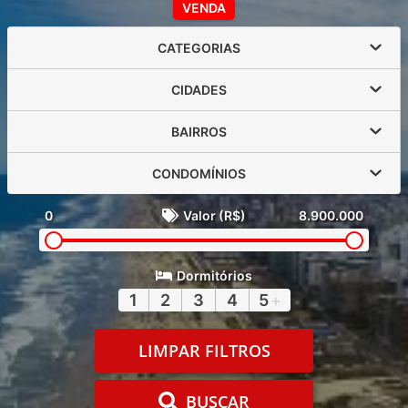
VENDA
CATEGORIAS
CIDADES
BAIRROS
CONDOMÍNIOS
0
Valor (R$)
8.900.000
Dormitórios
1
2
3
4
5
+
LIMPAR FILTROS
BUSCAR