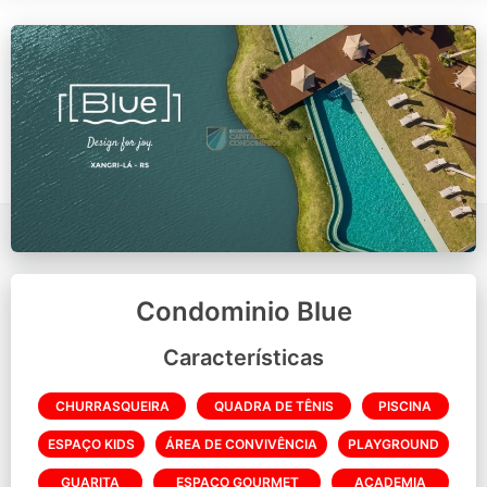
Condominio Blue
Características
CHURRASQUEIRA
QUADRA DE TÊNIS
PISCINA
ESPAÇO KIDS
ÁREA DE CONVIVÊNCIA
PLAYGROUND
GUARITA
ESPAÇO GOURMET
ACADEMIA