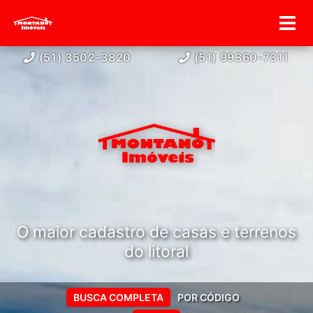
(51) 3502-3820
(51) 99360-7311
O maior cadastro de casas e terrenos
do litoral
BUSCA COMPLETA
POR CÓDIGO