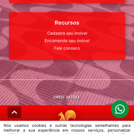
Recursos
Cadastre seu imóvel
Encomende seu imóvel
Fale conosco
CRECI
24.132J
Nós usamos cookies e outras tecnologias semelhantes para
melhorar a sua experiência em nossos serviços, personalizar
© DESENVOLVIDO PELA
AGIL.NET