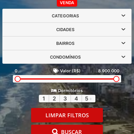
VENDA
CATEGORIAS
CIDADES
BAIRROS
CONDOMÍNIOS
0
Valor (R$)
8.900.000
Dormitórios
1
2
3
4
5
+
LIMPAR FILTROS
BUSCAR