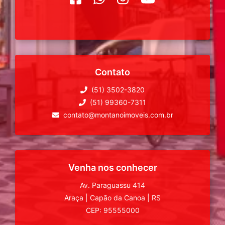
Contato
(51) 3502-3820
(51) 99360-7311
contato@montanoimoveis.com.br
Venha nos conhecer
Av. Paraguassu 414
Araça
|
Capão da Canoa
|
RS
CEP: 95555000