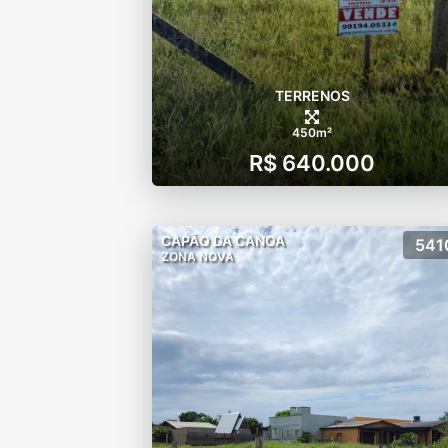
TERRENOS
450m²
R$ 640.000
CAPÃO DA CANOA
541
ZONA NOVA