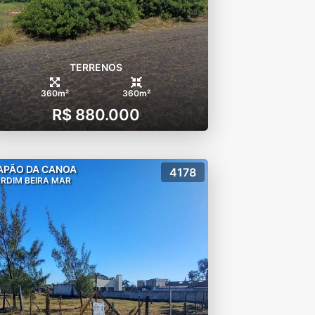
TERRENOS
360m²
360m²
R$ 880.000
APÃO DA CANOA
4178
RDIM BEIRA MAR