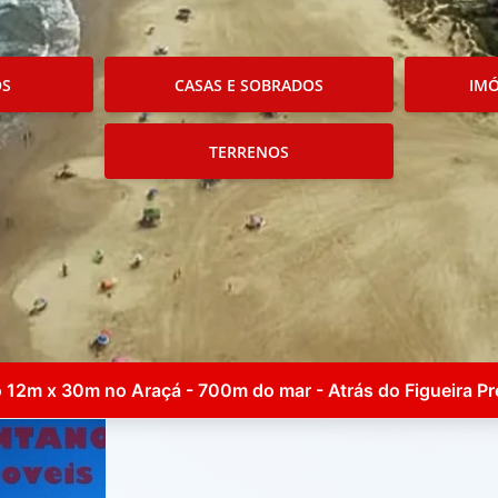
OS
CASAS E SOBRADOS
IMÓ
TERRENOS
 12m x 30m no Araçá - 700m do mar - Atrás do Figueira P