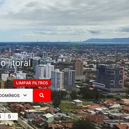
 litoral
LIMPAR FILTROS
DOMÍNIOS
ios
4
5
+