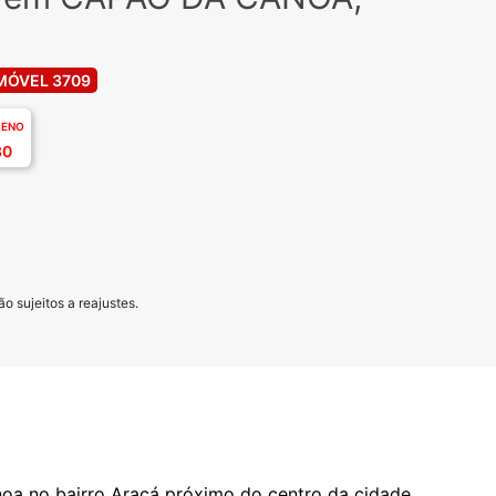
MÓVEL 3709
RENO
30
o sujeitos a reajustes.
a no bairro Araçá próximo do centro da cidade.