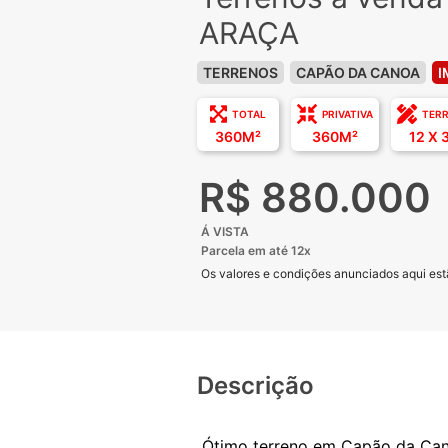
ARAÇA
TERRENOS
CAPÃO DA CANOA
I
TOTAL
PRIVATIVA
TER
360M²
360M²
12 X 
R$ 880.000
Á VISTA
Parcela em até 12x
Os valores e condições anunciados aqui estã
Descrição
Ótimo terreno em Capão da Cano