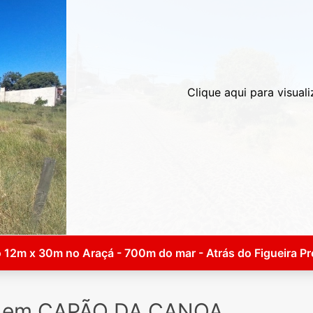
Clique aqui para visuali
 12m x 30m no Araçá - 700m do mar - Atrás do Figueira P
a em CAPÃO DA CANOA,