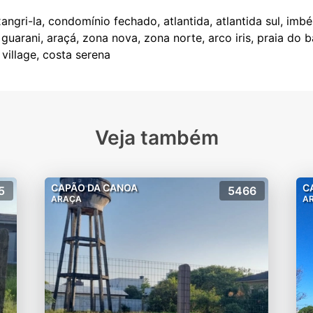
angri-la, condomínio fechado, atlantida, atlantida sul, imbé
 guarani, araçá, zona nova, zona norte, arco iris, praia do 
Veja também
CAPÃO DA CANOA
C
5
5466
ARAÇA
A