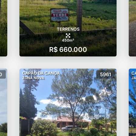
TERRENOS
450m²
R$ 660.000
CAPÃO DA CANOA
C
0
5961
ZONA NOVA
JA