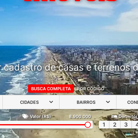
 cadastro de casas e terrenos do
BUSCA COMPLETA
POR CÓDIGO
CIDADES
BAIRROS
CON
Valor (R$)
8.900.000
Dormitór
1
2
3