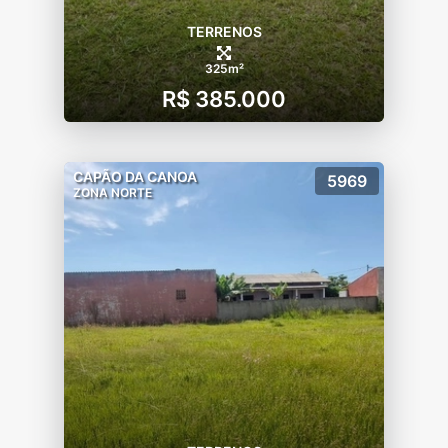
TERRENOS
325m²
R$ 385.000
CAPÃO DA CANOA
5969
ZONA NORTE