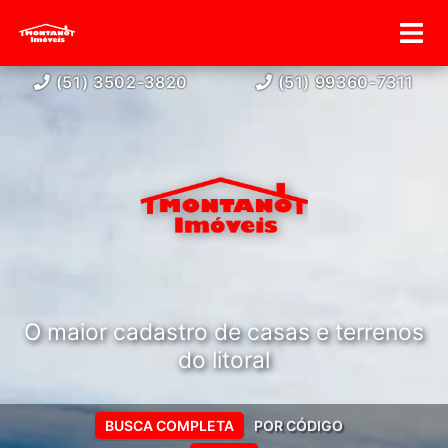
(51) 3502-3820
(51) 99360-7311
O maior cadastro de casas e terrenos
do litoral
BUSCA COMPLETA
POR CÓDIGO