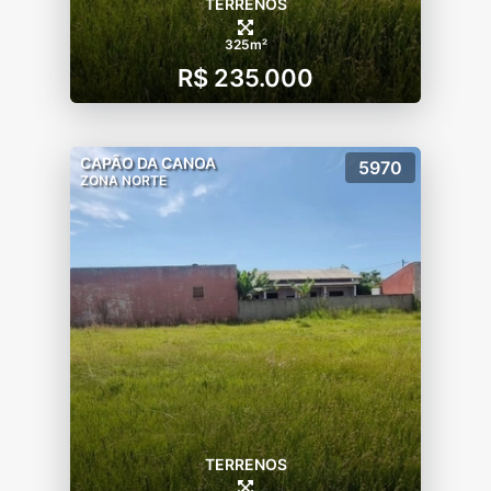
TERRENOS
325m²
R$ 235.000
CAPÃO DA CANOA
5970
ZONA NORTE
TERRENOS