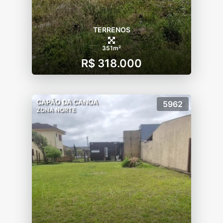
TERRENOS
351m²
R$ 318.000
CAPÃO DA CANOA
5962
ZONA NORTE