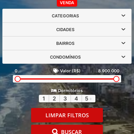
VENDA
CATEGORIAS
CIDADES
BAIRROS
CONDOMÍNIOS
0
Valor (R$)
8.900.000
Dormitórios
1
2
3
4
5
+
LIMPAR FILTROS
BUSCAR