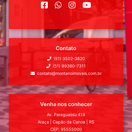
Contato
(51) 3502-3820
(51) 99360-7311
contato@montanoimoveis.com.br
Venha nos conhecer
Av. Paraguassu 414
Araça
|
Capão da Canoa
|
RS
CEP: 95555000