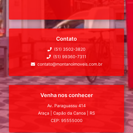
Contato
(51) 3502-3820
(51) 99360-7311
contato@montanoimoveis.com.br
Venha nos conhecer
Av. Paraguassu 414
Araça
|
Capão da Canoa
|
RS
CEP: 95555000