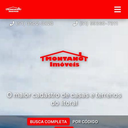
(51) 3502-3820
(51) 99360-7311
O maior cadastro de casas e terrenos
do litoral
BUSCA COMPLETA
POR CÓDIGO