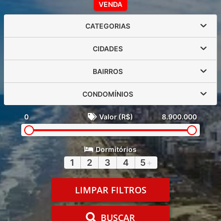
VENDA
CATEGORIAS
CIDADES
BAIRROS
CONDOMÍNIOS
0
Valor (R$)
8.900.000
Dormitórios
1
2
3
4
5
+
LIMPAR FILTROS
BUSCAR