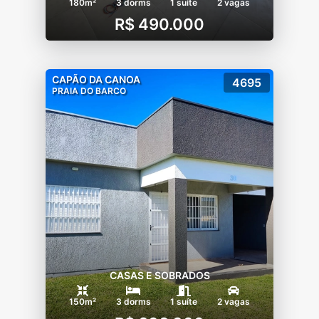
180m²
3 dorms
1 suíte
2 vagas
R$ 490.000
CAPÃO DA CANOA
4695
PRAIA DO BARCO
CASAS E SOBRADOS
150m²
3 dorms
1 suíte
2 vagas