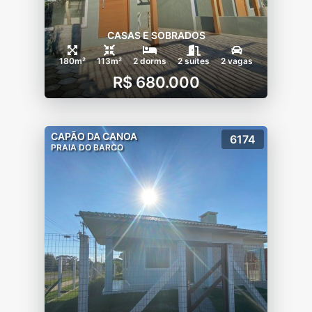
CASAS E SOBRADOS
180m²
113m²
2 dorms
2 suítes
2 vagas
R$ 680.000
CAPÃO DA CANOA
6174
PRAIA DO BARCO