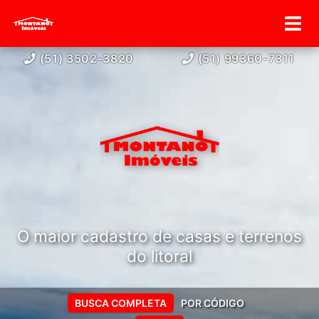
(51) 3502-3820
(51) 99360-7311
O maior cadastro de casas e terrenos
do litoral
BUSCA COMPLETA
POR CÓDIGO