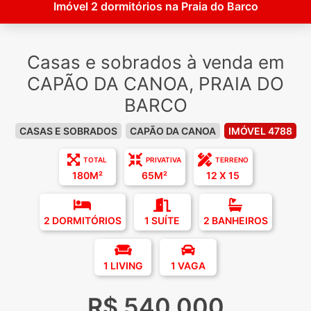
Imóvel 2 dormitórios na Praia do Barco
Casas e sobrados à venda em
CAPÃO DA CANOA, PRAIA DO
BARCO
CASAS E SOBRADOS
CAPÃO DA CANOA
IMÓVEL 4788
TOTAL
PRIVATIVA
TERRENO
180M²
65M²
12 X 15
2 DORMITÓRIOS
1 SUÍTE
2 BANHEIROS
1 LIVING
1 VAGA
R$ 540.000