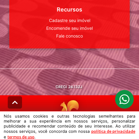
Recursos
Cadastre seu imóvel
Encomende seu imóvel
Fale conosco
CRECI
24.132J
Nós usamos cookies e outras tecnologias semelhantes para
melhorar a sua experiência em nossos serviços, personalizar
© DESENVOLVIDO PELA
AGIL.NET
publicidade e recomendar conteúdo de seu interesse. Ao utilizar
política de privacidade
nossos serviços, você concorda com nossa
Nós usamos cookies e outras tecnologias semelhantes para melhorar a
termos de uso
e
sua experiência em nossos serviços, personalizar publicidade e
.