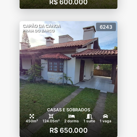
R$ 600.000
CAPÃO DA CANOA
6243
PRAIA DO BARCO
CASAS E SOBRADOS
450m²
124.05m²
2 dorms
1 suíte
1 vaga
R$ 650.000