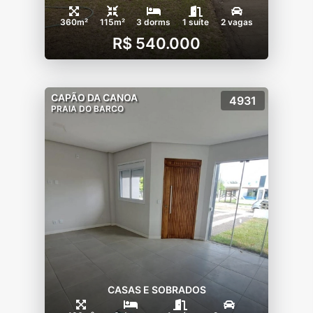
360m²
115m²
3 dorms
1 suíte
2 vagas
R$ 540.000
CAPÃO DA CANOA
4931
PRAIA DO BARCO
CASAS E SOBRADOS