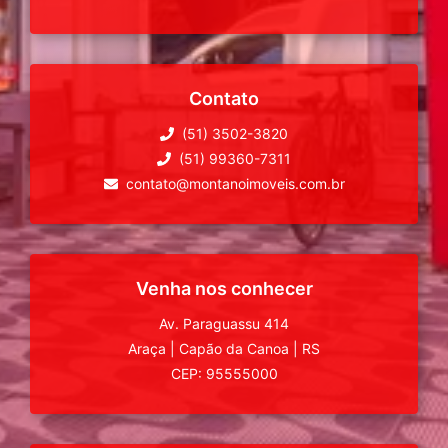
Contato
(51) 3502-3820
(51) 99360-7311
contato@montanoimoveis.com.br
Venha nos conhecer
Av. Paraguassu 414
Araça
|
Capão da Canoa
|
RS
CEP: 95555000