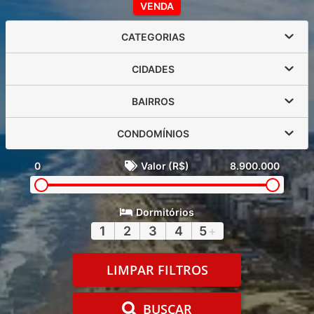
VENDA
CATEGORIAS
CIDADES
BAIRROS
CONDOMÍNIOS
0
Valor (R$)
8.900.000
Dormitórios
1
2
3
4
5
+
LIMPAR FILTROS
BUSCAR