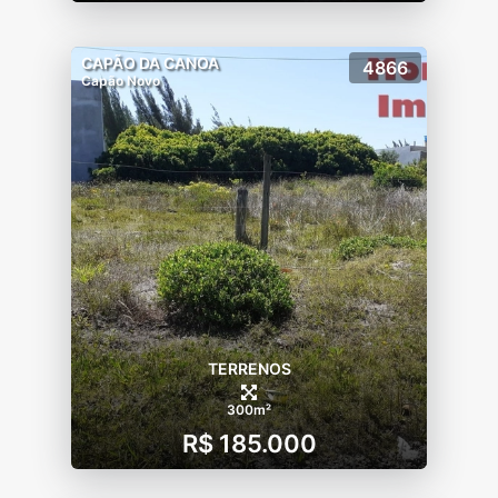
CAPÃO DA CANOA
4866
Capão Novo
TERRENOS
300m²
R$ 185.000