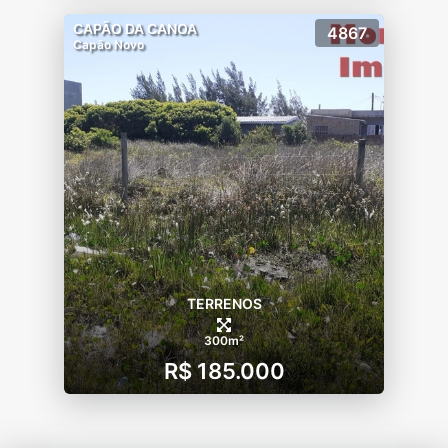
CAPÃO DA CANOA
4867
Capão Novo
TERRENOS
300m²
R$ 185.000