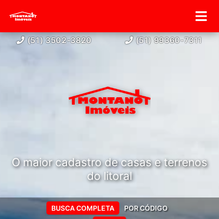
(51) 3502-3820
(51) 99360-7311
O maior cadastro de casas e terrenos
do litoral
BUSCA COMPLETA
POR CÓDIGO