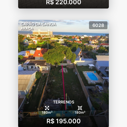
R$ 220.000
CAPÃO DA CANOA
6028
ARAÇA
TERRENOS
180m²
180m²
R$ 195.000