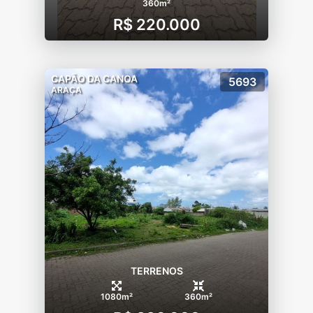
360m²
R$ 220.000
CAPÃO DA CANOA
5693
ARAÇA
TERRENOS
1080m²
360m²