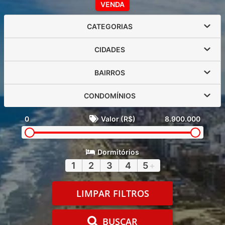
VENDA
CATEGORIAS
CIDADES
BAIRROS
CONDOMÍNIOS
0
Valor (R$)
8.900.000
Dormitórios
1
2
3
4
5
+
LIMPAR FILTROS
BUSCAR