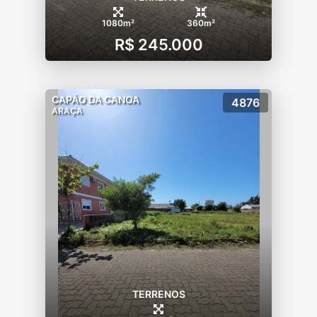
1080m²
360m²
R$ 245.000
CAPÃO DA CANOA
4876
ARAÇA
TERRENOS