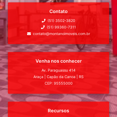
Contato
(51) 3502-3820
(51) 99360-7311
contato@montanoimoveis.com.br
Venha nos conhecer
Av. Paraguassu 414
Araça
|
Capão da Canoa
|
RS
CEP: 95555000
Recursos