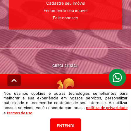
Cadastre seu imóvel
Encomende seu imóvel
Fale conosco
CRECI
24.132J
Nós usamos cookies e outras tecnologias semelhantes para
melhorar a sua experiência em nossos serviços, personalizar
© DESENVOLVIDO PELA
AGIL.NET
publicidade e recomendar conteúdo de seu interesse. Ao utilizar
política de privacidade
nossos serviços, você concorda com nossa
Nós usamos cookies e outras tecnologias semelhantes para melhorar a
termos de uso
e
sua experiência em nossos serviços, personalizar publicidade e
.
recomendar conteúdo de seu interesse. Ao utilizar nossos serviços,
você concorda com nossa política de privacidade e termos de uso.
ENTENDI
Política de Privacidade
Termos de uso