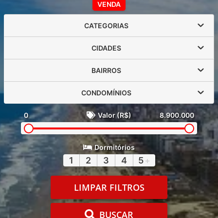
VENDA
CATEGORIAS
CIDADES
BAIRROS
CONDOMÍNIOS
0
Valor (R$)
8.900.000
Dormitórios
1
2
3
4
5
+
LIMPAR FILTROS
BUSCAR