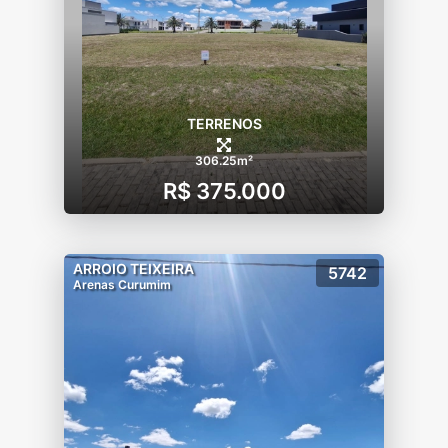
TERRENOS
306.25m²
R$ 375.000
ARROIO TEIXEIRA
5742
Arenas Curumim