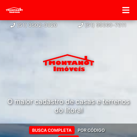
(51) 3502-3820
(51) 99360-7311
O maior cadastro de casas e terrenos
do litoral
BUSCA COMPLETA
POR CÓDIGO