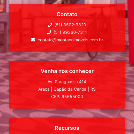
Contato
(51) 3502-3820
(51) 99360-7311
contato@montanoimoveis.com.br
Venha nos conhecer
Av. Paraguassu 414
Araça
|
Capão da Canoa
|
RS
CEP: 95555000
Recursos