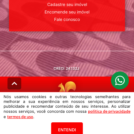
Cadastre seu imóvel
Encomende seu imóvel
Fale conosco
CRECI
24.132J
Nós usamos cookies e outras tecnologias semelhantes para
melhorar a sua experiência em nossos serviços, personalizar
© DESENVOLVIDO PELA
AGIL.NET
publicidade e recomendar conteúdo de seu interesse. Ao utilizar
política de privacidade
nossos serviços, você concorda com nossa
Nós usamos cookies e outras tecnologias semelhantes para melhorar a
termos de uso
e
sua experiência em nossos serviços, personalizar publicidade e
.
recomendar conteúdo de seu interesse. Ao utilizar nossos serviços,
você concorda com nossa política de privacidade e termos de uso.
ENTENDI
Política de Privacidade
Termos de uso