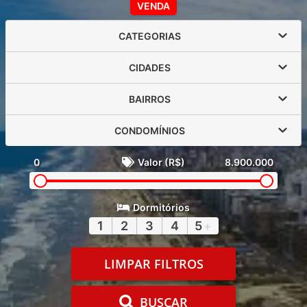
VENDA
CATEGORIAS
CIDADES
BAIRROS
CONDOMÍNIOS
0
Valor (R$)
8.900.000
Dormitórios
1
2
3
4
5
+
LIMPAR FILTROS
BUSCAR