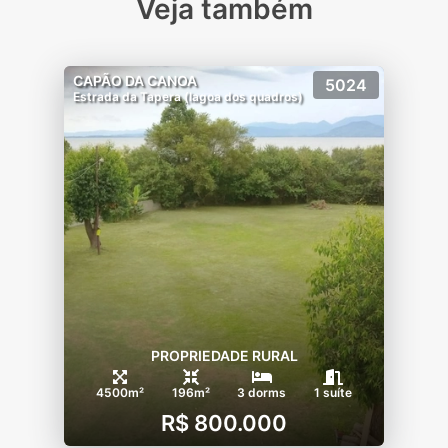
Veja também
CAPÃO DA CANOA
5024
Estrada da Tapera (lagoa dos quadros)
PROPRIEDADE RURAL
4500m²
196m²
3 dorms
1 suíte
R$ 800.000