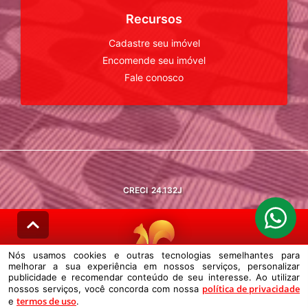
Recursos
Cadastre seu imóvel
Encomende seu imóvel
Fale conosco
CRECI
24.132J
Nós usamos cookies e outras tecnologias semelhantes para
melhorar a sua experiência em nossos serviços, personalizar
© DESENVOLVIDO PELA
AGIL.NET
publicidade e recomendar conteúdo de seu interesse. Ao utilizar
política de privacidade
nossos serviços, você concorda com nossa
Nós usamos cookies e outras tecnologias semelhantes para melhorar a
termos de uso
e
sua experiência em nossos serviços, personalizar publicidade e
.