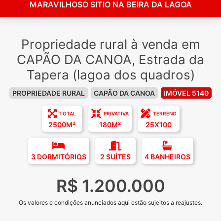
MARAVILHOSO SITIO NA BEIRA DA LAGOA
Propriedade rural à venda em
CAPÃO DA CANOA, Estrada da
Tapera (lagoa dos quadros)
PROPRIEDADE RURAL
CAPÃO DA CANOA
IMÓVEL 5140
TOTAL
PRIVATIVA
TERRENO
2500M²
180M²
25X100
3 DORMITÓRIOS
2 SUÍTES
4 BANHEIROS
R$ 1.200.000
Os valores e condições anunciados aqui estão sujeitos a reajustes.