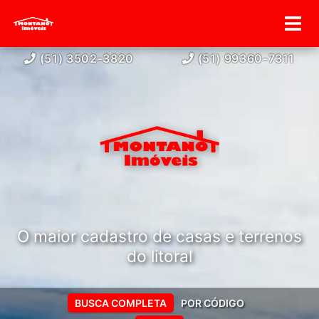
(51) 3502-3820
(51) 99360-7311
O maior cadastro de casas e terrenos
do litoral
BUSCA COMPLETA
POR CÓDIGO