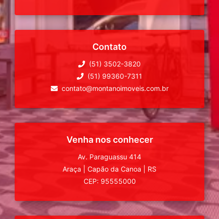
Contato
(51) 3502-3820
(51) 99360-7311
contato@montanoimoveis.com.br
Venha nos conhecer
Av. Paraguassu 414
Araça
|
Capão da Canoa
|
RS
CEP: 95555000