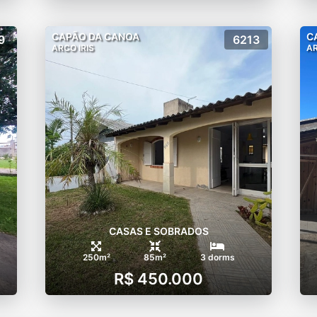
CAPÃO DA CANOA
C
9
6213
ARCO IRIS
AR
CASAS E SOBRADOS
250m²
85m²
3 dorms
R$ 450.000