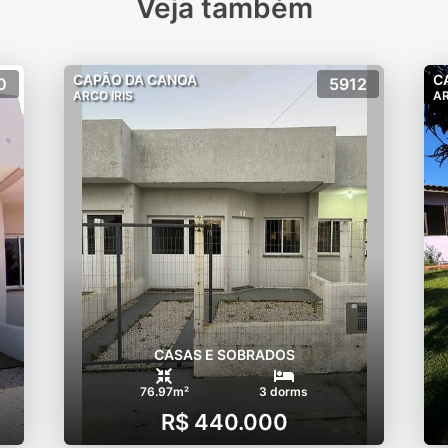
Veja também
CAPÃO DA CANOA
C
0
5912
ARCO IRIS
AR
CASAS E SOBRADOS
76.97m²
3 dorms
R$ 440.000