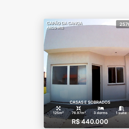
CAPÃO DA CANOA
257
ARCO IRIS
CASAS E SOBRADOS
125m²
76.97m²
3 dorms
1 suíte
R$ 440.000