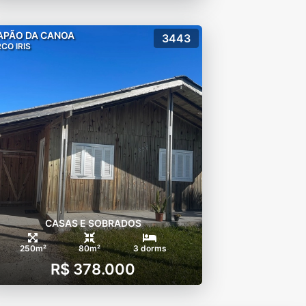
APÃO DA CANOA
3443
CO IRIS
CASAS E SOBRADOS
250m²
80m²
3 dorms
R$ 378.000