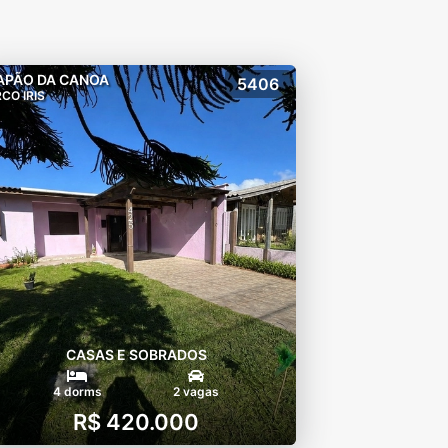
APÃO DA CANOA
5406
CO IRIS
CASAS E SOBRADOS
4 dorms
2 vagas
R$ 420.000