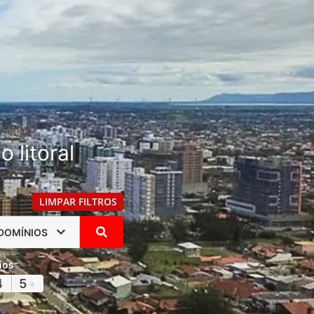
 litoral
LIMPAR FILTROS
DOMÍNIOS
ios
4
5
+