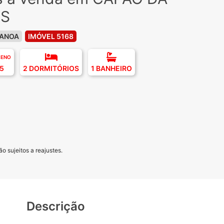
IS
CANOA
IMÓVEL 5168
RENO
5
2 DORMITÓRIOS
1 BANHEIRO
o sujeitos a reajustes.
Descrição