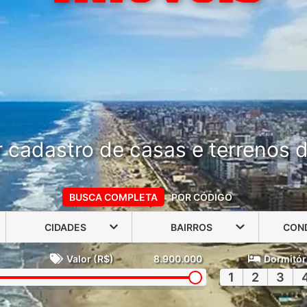
 cadastro de casas e terrenos do
BUSCA COMPLETA
POR CÓDIGO
CIDADES
BAIRROS
CON
Valor (R$)
8.900.000
Dormitór
1
2
3