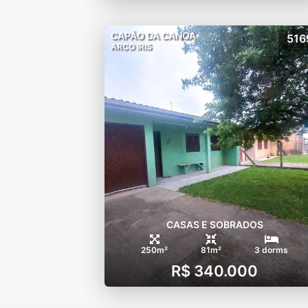
CAPÃO DA CANOA
516
ARCO IRIS
CASAS E SOBRADOS
250m²
81m²
3 dorms
R$ 340.000