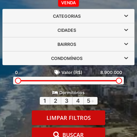
VENDA
CATEGORIAS
CIDADES
BAIRROS
CONDOMÍNIOS
0
Valor (R$)
8.900.000
Dormitórios
1
2
3
4
5
+
LIMPAR FILTROS
BUSCAR