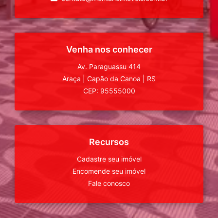
Venha nos conhecer
Av. Paraguassu 414
Araça
|
Capão da Canoa
|
RS
CEP: 95555000
Recursos
Cadastre seu imóvel
Encomende seu imóvel
Fale conosco