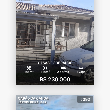
CASAS E SOBRADOS
145m²
114m²
2 dorms
1 vaga
R$ 230.000
CAPÃO DA CANOA
5392
JARDIM BEIRA MAR