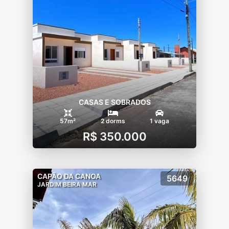
CASAS E SOBRADOS
57m²
2 dorms
1 vaga
R$ 350.000
CAPÃO DA CANOA
5649
JARDIM BEIRA MAR