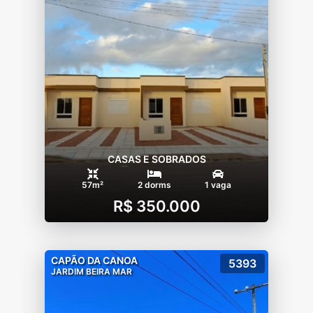
CASAS E SOBRADOS
57m²
2 dorms
1 vaga
R$ 350.000
CAPÃO DA CANOA
5393
JARDIM BEIRA MAR