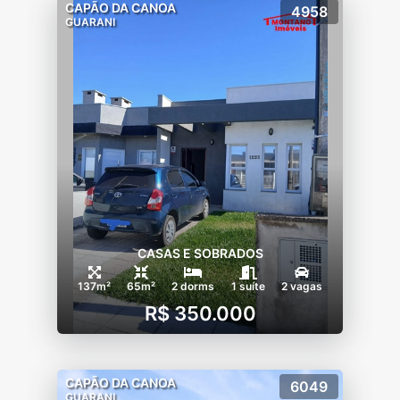
CAPÃO DA CANOA
4958
GUARANI
CASAS E SOBRADOS
137m²
65m²
2 dorms
1 suíte
2 vagas
R$ 350.000
CAPÃO DA CANOA
6049
GUARANI