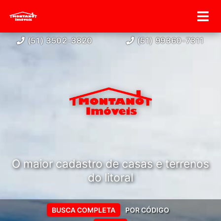
(51) 3502-3820
(51) 99360-7311
O maior cadastro de casas e terrenos
do litoral
BUSCA COMPLETA
POR CÓDIGO