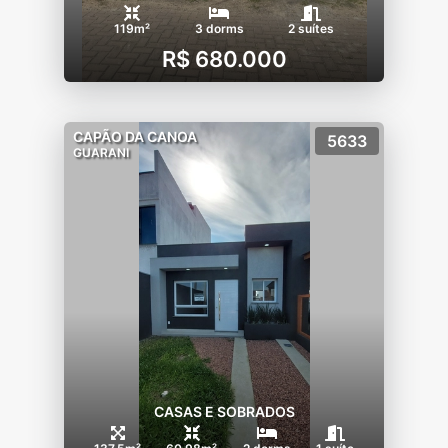
119m²
3 dorms
2 suítes
R$ 680.000
CAPÃO DA CANOA
5633
GUARANI
CASAS E SOBRADOS