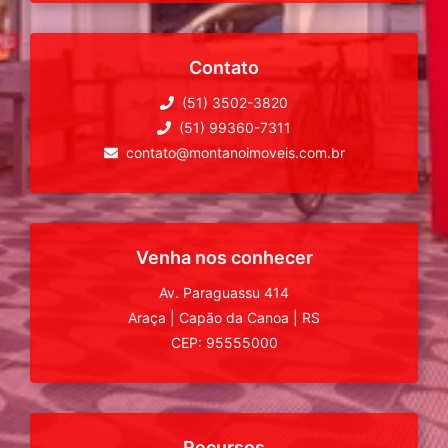
Contato
(51) 3502-3820
(51) 99360-7311
contato@montanoimoveis.com.br
Venha nos conhecer
Av. Paraguassu 414
Araça
|
Capão da Canoa
|
RS
CEP: 95555000
Recursos