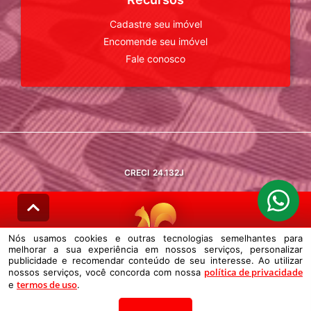
Cadastre seu imóvel
Encomende seu imóvel
Fale conosco
CRECI
24.132J
Nós usamos cookies e outras tecnologias semelhantes para
melhorar a sua experiência em nossos serviços, personalizar
© DESENVOLVIDO PELA
AGIL.NET
publicidade e recomendar conteúdo de seu interesse. Ao utilizar
política de privacidade
nossos serviços, você concorda com nossa
Nós usamos cookies e outras tecnologias semelhantes para melhorar a
termos de uso
e
sua experiência em nossos serviços, personalizar publicidade e
.
recomendar conteúdo de seu interesse. Ao utilizar nossos serviços,
você concorda com nossa política de privacidade e termos de uso.