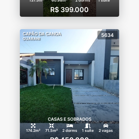
137.5m²
60.98m²
2 dorms
1 suíte
R$ 399.000
CAPÃO DA CANOA
5634
GUARANI
CASAS E SOBRADOS
174.2m²
71.5m²
2 dorms
1 suíte
2 vagas