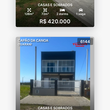
CASAS E SOBRADOS
128m²
72m²
2 dorms
1 vaga
R$ 420.000
CAPÃO DA CANOA
6144
GUARANI
CASAS E SOBRADOS