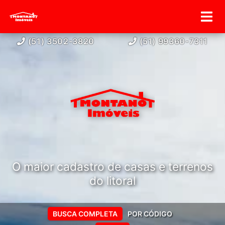
(51) 3502-3820
(51) 99360-7311
O maior cadastro de casas e terrenos
do litoral
BUSCA COMPLETA
POR CÓDIGO