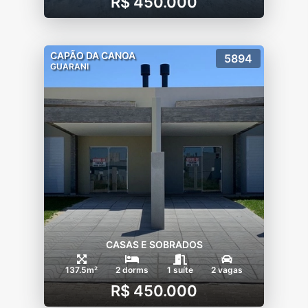
R$ 450.000
CAPÃO DA CANOA
5894
GUARANI
CASAS E SOBRADOS
137.5m²
2 dorms
1 suíte
2 vagas
R$ 450.000