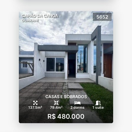
CAPÃO DA CANOA
5652
GUARANI
CASAS E SOBRADOS
137.5m²
79.4m²
2 dorms
1 suíte
R$ 480.000