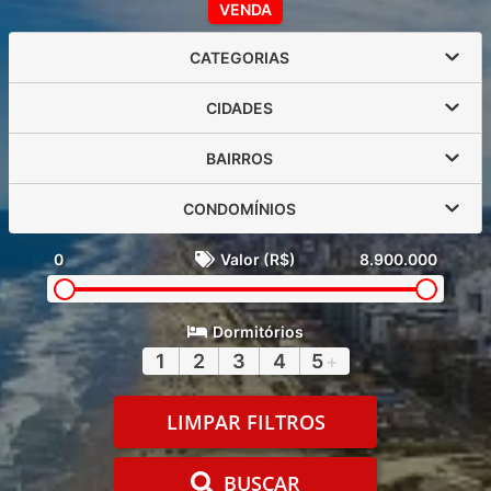
VENDA
CATEGORIAS
CIDADES
BAIRROS
CONDOMÍNIOS
0
Valor (R$)
8.900.000
Dormitórios
1
2
3
4
5
+
LIMPAR FILTROS
BUSCAR