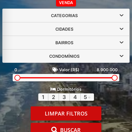
VENDA
CATEGORIAS
CIDADES
BAIRROS
CONDOMÍNIOS
0
Valor (R$)
8.900.000
Dormitórios
1
2
3
4
5
+
LIMPAR FILTROS
BUSCAR