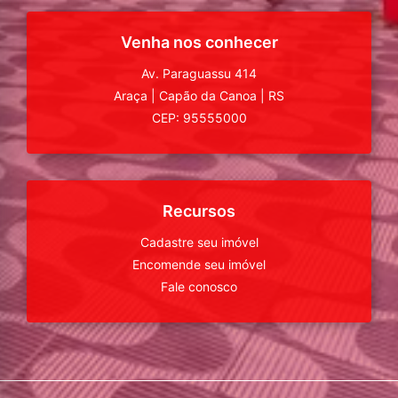
Venha nos conhecer
Av. Paraguassu 414
Araça
|
Capão da Canoa
|
RS
CEP: 95555000
Recursos
Cadastre seu imóvel
Encomende seu imóvel
Fale conosco