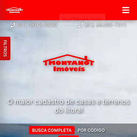
(51) 3502-3820
(51) 99360-7311
FILTROS
O maior cadastro de casas e terrenos
do litoral
BUSCA COMPLETA
POR CÓDIGO