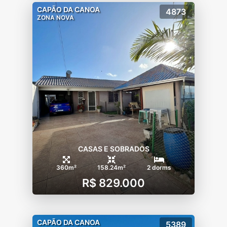
CAPÃO DA CANOA
4873
ZONA NOVA
CASAS E SOBRADOS
360m²
158.24m²
2 dorms
R$ 829.000
CAPÃO DA CANOA
5389