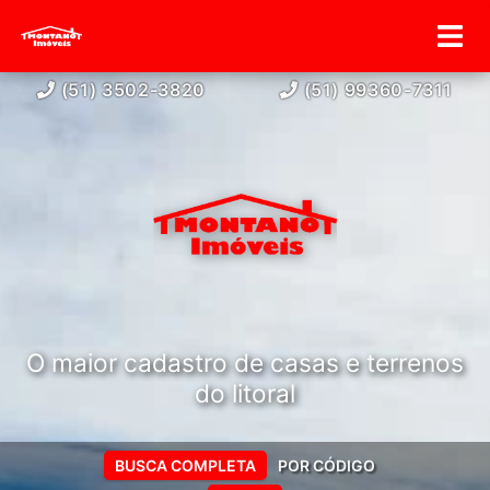
(51) 3502-3820
(51) 99360-7311
O maior cadastro de casas e terrenos
do litoral
BUSCA COMPLETA
POR CÓDIGO