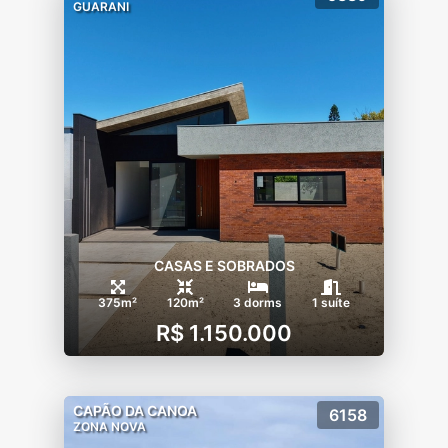
GUARANI
CASAS E SOBRADOS
375m²
120m²
3 dorms
1 suíte
R$ 1.150.000
CAPÃO DA CANOA
6158
ZONA NOVA