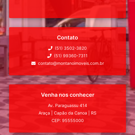
Contato
(51) 3502-3820
(51) 99360-7311
contato@montanoimoveis.com.br
Venha nos conhecer
Av. Paraguassu 414
Araça
|
Capão da Canoa
|
RS
CEP: 95555000