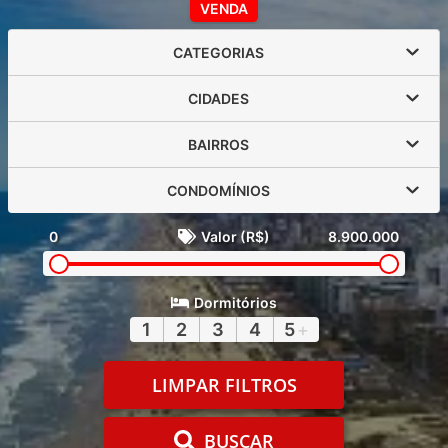
VENDA
CATEGORIAS
CIDADES
BAIRROS
CONDOMÍNIOS
0
Valor (R$)
8.900.000
Dormitórios
1
2
3
4
5
+
LIMPAR FILTROS
BUSCAR