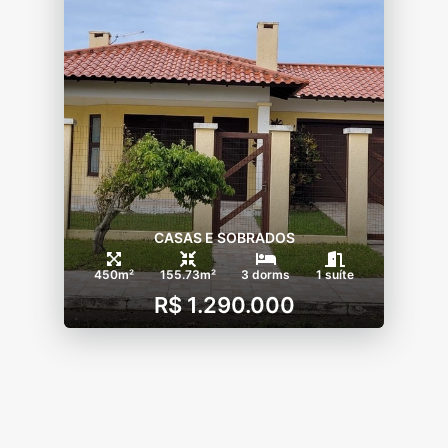
CASAS E SOBRADOS
450m²
155.73m²
3 dorms
1 suíte
R$ 1.290.000