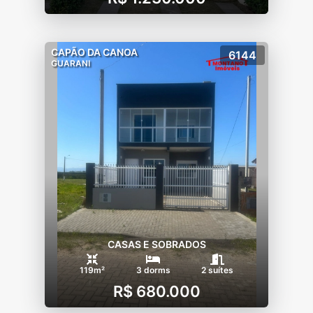
CAPÃO DA CANOA
6144
GUARANI
CASAS E SOBRADOS
119m²
3 dorms
2 suítes
R$ 680.000