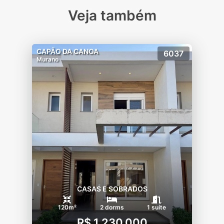
Veja também
CAPÃO DA CANOA
6037
Murano
CASAS E SOBRADOS
120m²
2 dorms
1 suíte
R$ 1.230.000