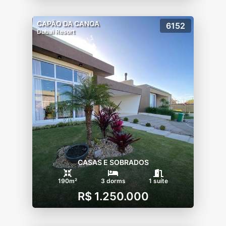
CAPÃO DA CANOA
6152
Dubai Resort
CASAS E SOBRADOS
190m²
3 dorms
1 suíte
R$ 1.250.000