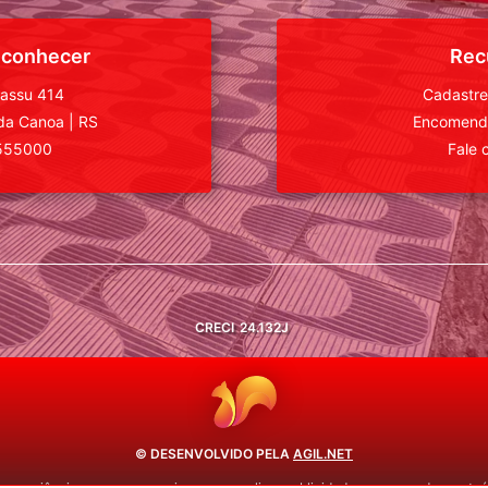
 conhecer
Rec
uassu 414
Cadastre
da Canoa
|
RS
Encomende
555000
Fale 
CRECI
24.132J
© DESENVOLVIDO PELA
AGIL.NET
 experiência em nossos serviços, personalizar publicidade e recomendar conteúd