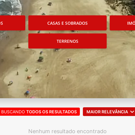
OS
CASAS E SOBRADOS
IMÓ
TERRENOS
BUSCANDO
TODOS OS RESULTADOS
MAIOR RELEVÂNCIA
Nenhum resultado encontrado