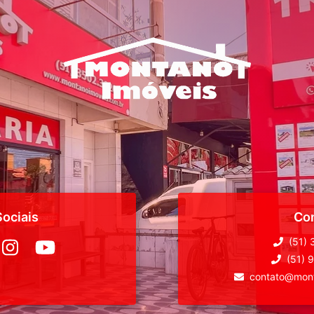
ociais
Co
(51)
(51) 
contato@mont