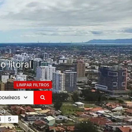
 litoral
LIMPAR FILTROS
DOMÍNIOS
ios
4
5
+