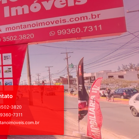
ntato
 3502-3820
99360-7311
anoimoveis.com.br