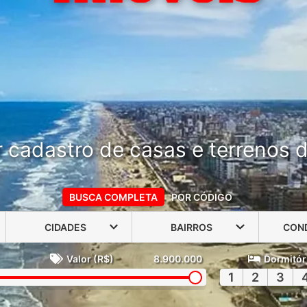
 cadastro de casas e terrenos do
BUSCA COMPLETA
POR CÓDIGO
CIDADES
BAIRROS
CON
Valor (R$)
8.900.000
Dormitór
1
2
3