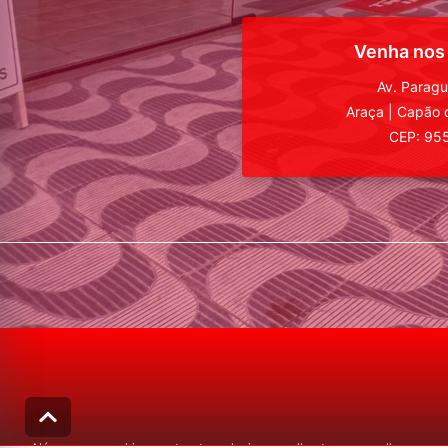
Venha nos
Av. Parag
Araça
|
Capão 
CEP: 95
Nós usamos cookies e outras tecnologias semelhantes para melhorar a sua