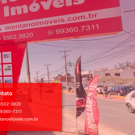
ntato
 3502-3820
99360-7311
anoimoveis.com.br