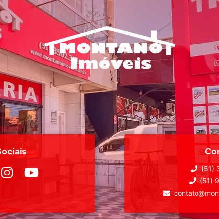
ociais
Co
(51)
(51) 
contato@mont