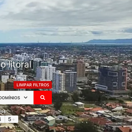
 litoral
LIMPAR FILTROS
DOMÍNIOS
ios
4
5
+