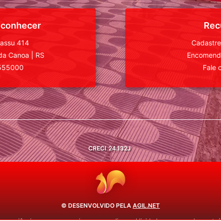
 conhecer
Rec
uassu 414
Cadastre
da Canoa
|
RS
Encomende
555000
Fale 
CRECI
24.132J
© DESENVOLVIDO PELA
AGIL.NET
 experiência em nossos serviços, personalizar publicidade e recomendar conteúd