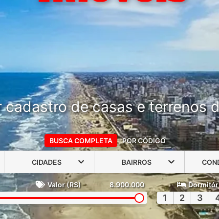
 cadastro de casas e terrenos do
BUSCA COMPLETA
POR CÓDIGO
CIDADES
BAIRROS
CON
Valor (R$)
8.900.000
Dormitór
1
2
3