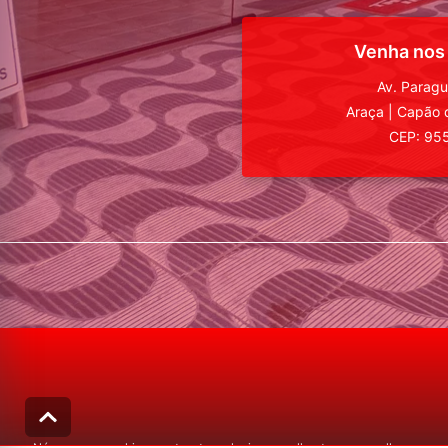
Venha nos
Av. Parag
Araça
|
Capão 
CEP: 95
Nós usamos cookies e outras tecnologias semelhantes para melhorar a sua