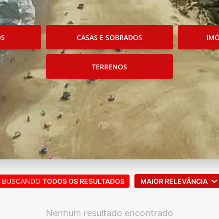
OS
CASAS E SOBRADOS
IMÓ
TERRENOS
BUSCANDO
TODOS OS RESULTADOS
MAIOR RELEVÂNCIA
Nenhum resultado encontrado