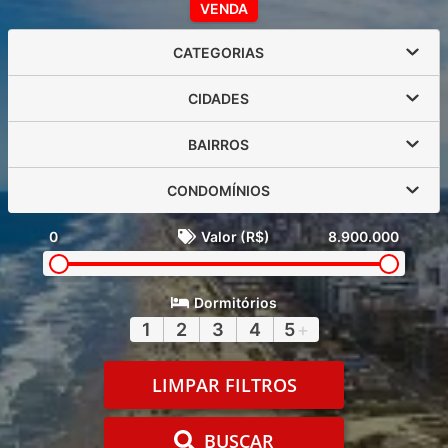
VENDA
CATEGORIAS
CIDADES
BAIRROS
CONDOMÍNIOS
0
Valor (R$)
8.900.000
Dormitórios
1
2
3
4
5
+
LIMPAR FILTROS
BUSCAR