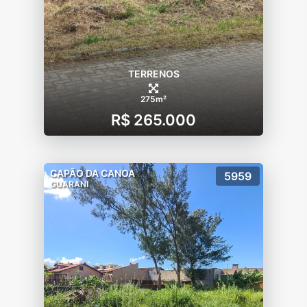
TERRENOS
275m²
R$ 265.000
CAPÃO DA CANOA
5959
GUARANI