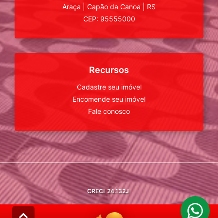
Araça
|
Capão da Canoa
|
RS
CEP: 95555000
Recursos
Cadastre seu imóvel
Encomende seu imóvel
Fale conosco
CRECI
24.132J