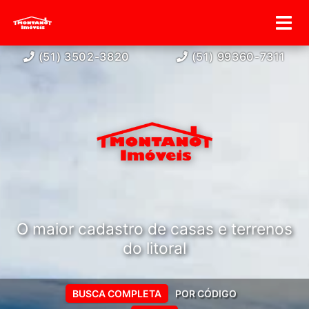
(51) 3502-3820
(51) 99360-7311
O maior cadastro de casas e terrenos
do litoral
BUSCA COMPLETA
POR CÓDIGO