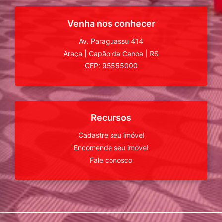
Venha nos conhecer
Av. Paraguassu 414
Araça
|
Capão da Canoa
|
RS
CEP: 95555000
Recursos
Cadastre seu imóvel
Encomende seu imóvel
Fale conosco