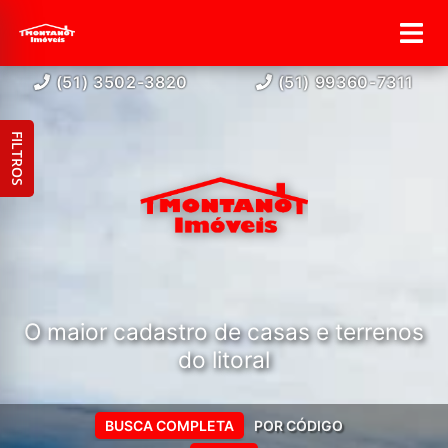
(51) 3502-3820
(51) 99360-7311
FILTROS
O maior cadastro de casas e terrenos
do litoral
BUSCA COMPLETA
POR CÓDIGO