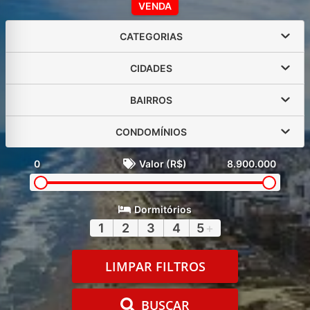
VENDA
CATEGORIAS
CIDADES
BAIRROS
CONDOMÍNIOS
0
Valor (R$)
8.900.000
Dormitórios
1
2
3
4
5
+
LIMPAR FILTROS
BUSCAR