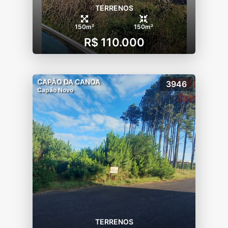
TERRENOS
150m²
150m²
R$ 110.000
CAPÃO DA CANOA
3946
Capão Novo
TERRENOS