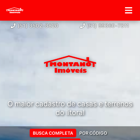
(51) 3502-3820
(51) 99360-7311
O maior cadastro de casas e terrenos
do litoral
BUSCA COMPLETA
POR CÓDIGO