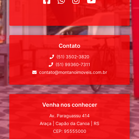
Contato
(51) 3502-3820
(51) 99360-7311
contato@montanoimoveis.com.br
Venha nos conhecer
Av. Paraguassu 414
Araça
|
Capão da Canoa
|
RS
CEP: 95555000