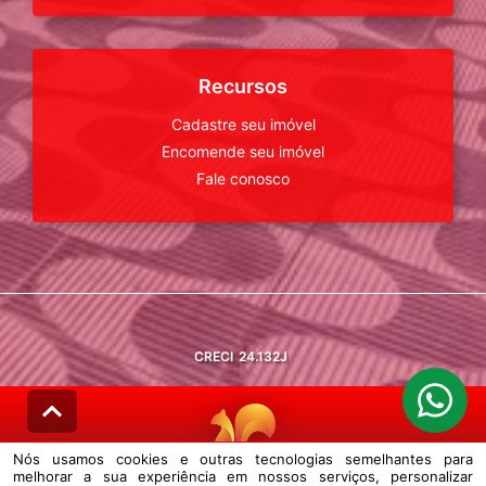
Recursos
Cadastre seu imóvel
Encomende seu imóvel
Fale conosco
CRECI
24.132J
Nós usamos cookies e outras tecnologias semelhantes para
melhorar a sua experiência em nossos serviços, personalizar
© DESENVOLVIDO PELA
AGIL.NET