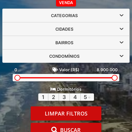
VENDA
CATEGORIAS
CIDADES
BAIRROS
CONDOMÍNIOS
0
Valor (R$)
8.900.000
Dormitórios
1
2
3
4
5
+
LIMPAR FILTROS
BUSCAR