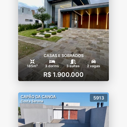
CASAS E SOBRADOS
185m²
3 dorms
3 suítes
2 vagas
R$ 1.900.000
CAPÃO DA CANOA
5913
Costa Serena