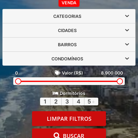
VENDA
CATEGORIAS
CIDADES
BAIRROS
CONDOMÍNIOS
0
Valor (R$)
8.900.000
Dormitórios
1
2
3
4
5
+
LIMPAR FILTROS
BUSCAR