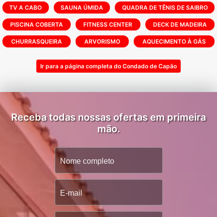
- Praia artificial com lago e toboágua
TV A CABO
SAUNA ÚMIDA
QUADRA DE TÊNIS DE SAIBRO
- Quadras poliesportivas
PISCINA COBERTA
FITNESS CENTER
DECK DE MADEIRA
- Playgrounds
CHURRASQUEIRA
ARVORISMO
AQUECIMENTO À GÁS
Ir para a página completa do Condado de Capão
Receba todas nossas ofertas em primeira
mão.