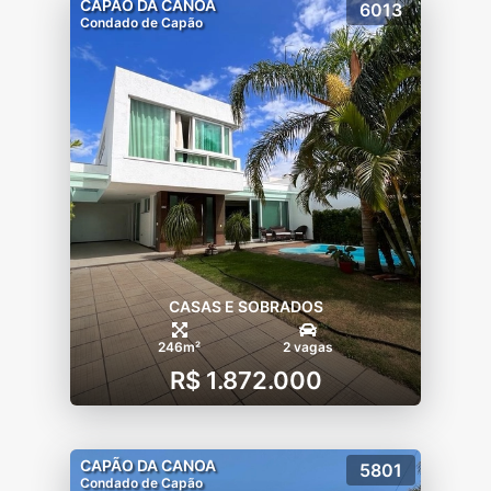
CAPÃO DA CANOA
6013
Condado de Capão
CASAS E SOBRADOS
246m²
2 vagas
R$ 1.872.000
CAPÃO DA CANOA
5801
Condado de Capão