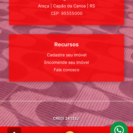
Araça
|
Capão da Canoa
|
RS
CEP: 95555000
Recursos
Cadastre seu imóvel
Encomende seu imóvel
Fale conosco
CRECI
24.132J