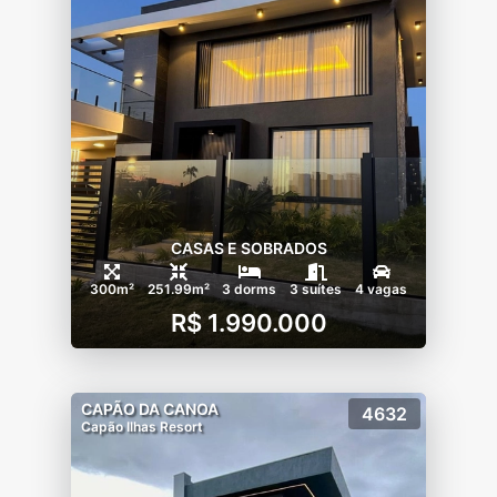
CASAS E SOBRADOS
300m²
251.99m²
3 dorms
3 suítes
4 vagas
R$ 1.990.000
CAPÃO DA CANOA
4632
Capão Ilhas Resort