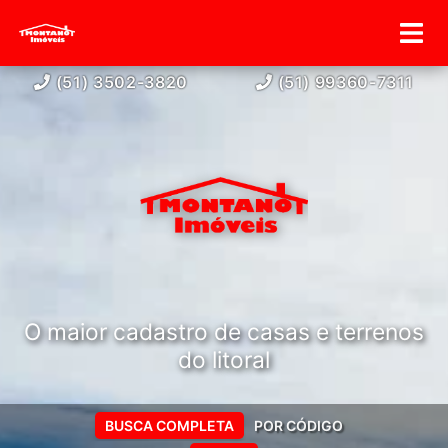
(51) 3502-3820
(51) 99360-7311
O maior cadastro de casas e terrenos
do litoral
BUSCA COMPLETA
POR CÓDIGO