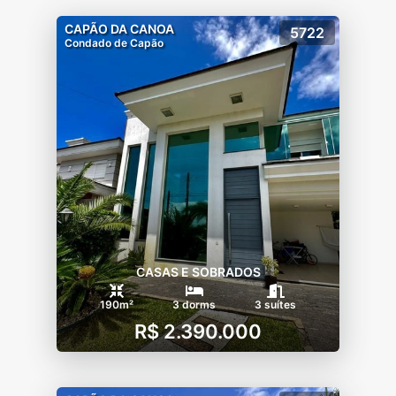
CAPÃO DA CANOA
5722
Condado de Capão
CASAS E SOBRADOS
190m²
3 dorms
3 suítes
R$ 2.390.000