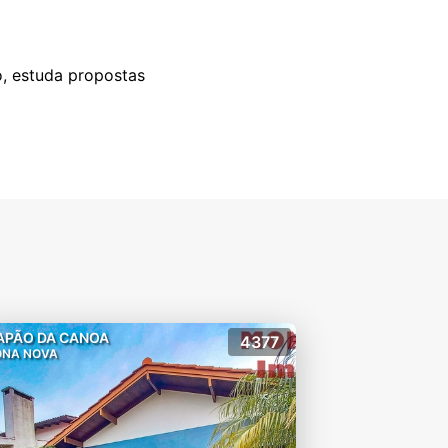
o, estuda propostas
APÃO DA CANOA
4377
ONA NOVA