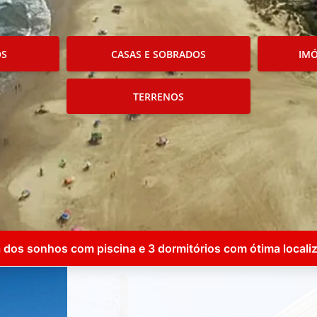
OS
CASAS E SOBRADOS
IMÓ
TERRENOS
 dos sonhos com piscina e 3 dormitórios com ótima locali