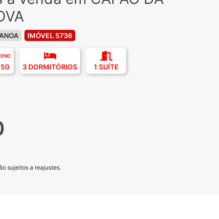
OVA
CANOA
IMÓVEL 5736
RENO
,50
3 DORMITÓRIOS
1 SUÍTE
0
o sujeitos a reajustes.