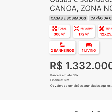
CANOA, ZONA N
CASAS E SOBRADOS
CAPÃO DA 
TOTAL
PRIVATIVA
TER
306M²
172M²
12X25
2 BANHEIROS
1 LIVING
R$ 1.332.00
Parcela em até 36x
Financia: Sim
Os valores e condições anunciados aqui estã