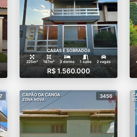
CASAS E SOBRADOS
225m²
187m²
3 dorms
1 suíte
2 vagas
R$ 1.560.000
CAPÃO DA CANOA
C
7
3456
ZONA NOVA
Z