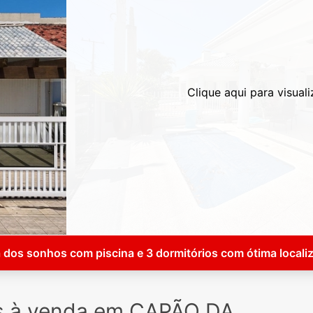
Clique aqui para visuali
 dos sonhos com piscina e 3 dormitórios com ótima locali
s à venda em CAPÃO DA