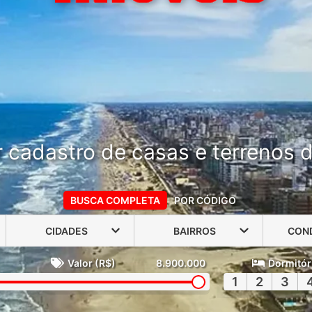
 cadastro de casas e terrenos do
BUSCA COMPLETA
POR CÓDIGO
CIDADES
BAIRROS
CON
Valor (R$)
8.900.000
Dormitór
1
2
3