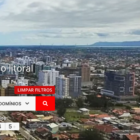
 litoral
LIMPAR FILTROS
DOMÍNIOS
ios
4
5
+