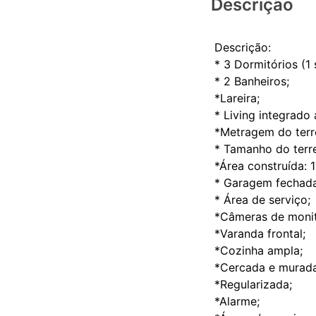
Descrição
Descrição:
* 3 Dormitórios (1 s
* 2 Banheiros;
*Lareira;
* Living integrado
*Metragem do terr
* Tamanho do terr
*Área construída: 
* Garagem fechada
* Área de serviço;
*Câmeras de moni
*Varanda frontal;
*Cozinha ampla;
*Cercada e murada
*Regularizada;
*Alarme;