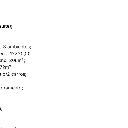
uíte);
 a 3 ambientes;
eno: 12x25,50;
eno: 306m²;
172m²
 p/2 carros;
toramento;
;