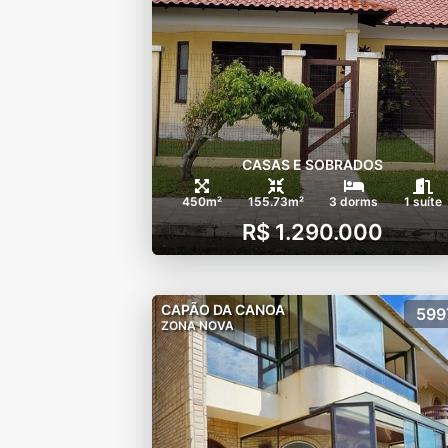
CASAS E SOBRADOS
450m²
155.73m²
3 dorms
1 suíte
R$ 1.290.000
CAPÃO DA CANOA
599
ZONA NOVA