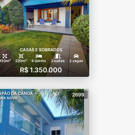
CASAS E SOBRADOS
450m²
220m²
4 dorms
2 suítes
2 vagas
R$ 1.350.000
APÃO DA CANOA
2699
ONA NOVA