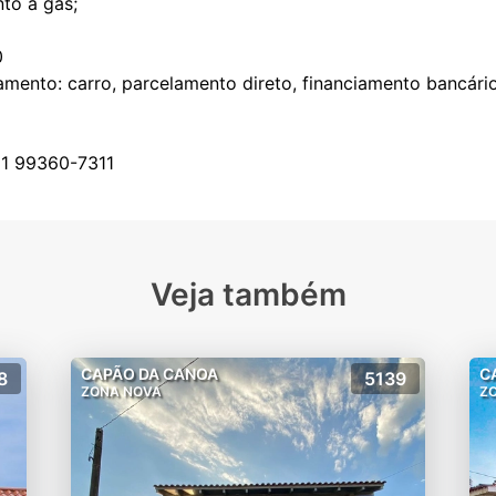
to a gás;
0
ento: carro, parcelamento direto, financiamento bancári
Veja também
CAPÃO DA CANOA
C
8
5139
ZONA NOVA
Z