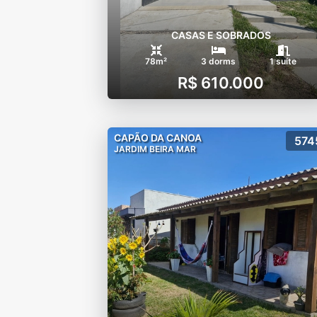
CASAS E SOBRADOS
78m²
3 dorms
1 suíte
R$ 610.000
CAPÃO DA CANOA
574
JARDIM BEIRA MAR