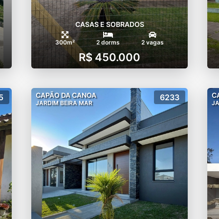
CASAS E SOBRADOS
300m²
2 dorms
2 vagas
R$ 450.000
CAPÃO DA CANOA
C
5
6233
JARDIM BEIRA MAR
JA