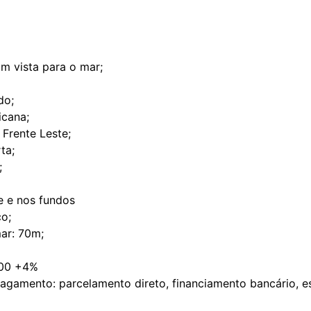
m vista para o mar;
do;
icana;
 Frente Leste;
ta;
;
te e nos fundos
ço;
ar: 70m;
000 +4%
agamento: parcelamento direto, financiamento bancário, e