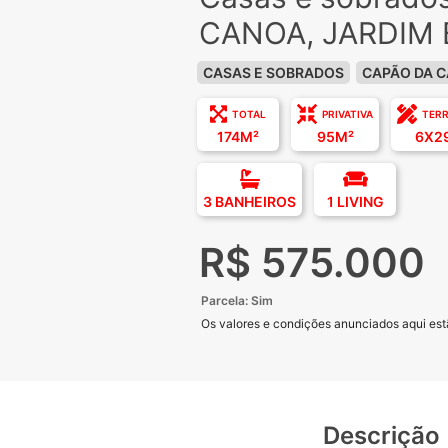
CANOA, JARDIM 
CASAS E SOBRADOS
CAPÃO DA 
TOTAL
PRIVATIVA
TER
174M²
95M²
6X2
3 BANHEIROS
1 LIVING
R$ 575.000
Parcela: Sim
Os valores e condições anunciados aqui estã
Descrição