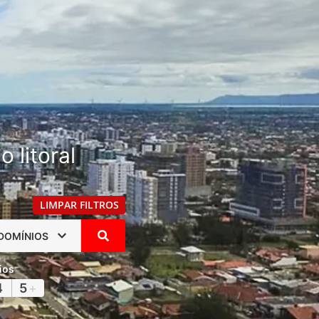
 litoral
LIMPAR FILTROS
DOMÍNIOS
ios
4
5
+