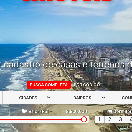
 cadastro de casas e terrenos do
BUSCA COMPLETA
POR CÓDIGO
CIDADES
BAIRROS
CON
Valor (R$)
8.900.000
Dormitór
1
2
3