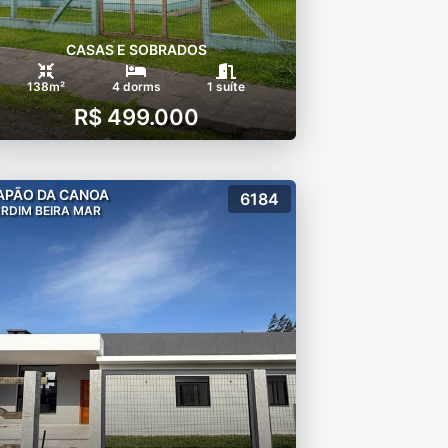
CASAS E SOBRADOS
138m²
4 dorms
1 suíte
R$ 499.000
APÃO DA CANOA
6184
RDIM BEIRA MAR