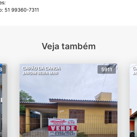
es:
Veja também
CAPÃO DA CANOA
C
8
5911
JARDIM BEIRA MAR
JA