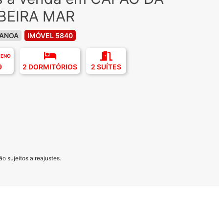
BEIRA MAR
CANOA
IMÓVEL 5840
RENO
9
2 DORMITÓRIOS
2 SUÍTES
o sujeitos a reajustes.