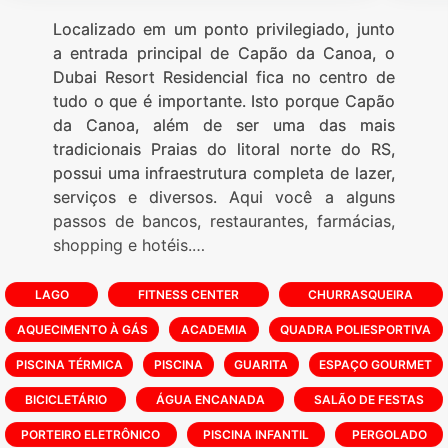
Localizado em um ponto privilegiado, junto
a entrada principal de Capão da Canoa, o
Dubai Resort Residencial fica no centro de
tudo o que é importante. Isto porque Capão
da Canoa, além de ser uma das mais
tradicionais Praias do litoral norte do RS,
possui uma infraestrutura completa de lazer,
serviços e diversos. Aqui você a alguns
passos de bancos, restaurantes, farmácias,
shopping e hotéis.
Seja qual for a sua atividade preferida, no
Dubai Resort Residencial uma delas
LAGO
FITNESS CENTER
CHURRASQUEIRA
combinará perfeitamente com seu estilo de
AQUECIMENTO À GÁS
ACADEMIA
QUADRA POLIESPORTIVA
vida: 40 mil m² e 20 opções de puro lazer.
PISCINA TÉRMICA
PISCINA
GUARITA
ESPAÇO GOURMET
Dubai Beach:
BICICLETÁRIO
ÁGUA ENCANADA
SALÃO DE FESTAS
-Palm pool, quadra de futebol de areia,
PORTEIRO ELETRÔNICO
quadra de vôlei de Praia, espelho d`água
PISCINA INFANTIL
PERGOLADO