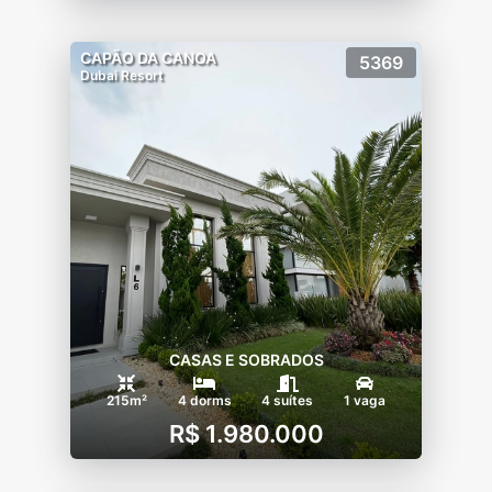
CAPÃO DA CANOA
5369
Dubai Resort
CASAS E SOBRADOS
215m²
4 dorms
4 suítes
1 vaga
R$ 1.980.000