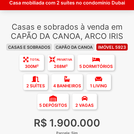
Casa mobiliada com 2 suítes no condomínio Dubai
Casas e sobrados à venda em
CAPÃO DA CANOA, ARCO IRIS
CASAS E SOBRADOS
CAPÃO DA CANOA
IMÓVEL 5923
TOTAL
PRIVATIVA
300M²
268M²
5 DORMITÓRIOS
2 SUÍTES
4 BANHEIROS
1 LIVING
5 DEPÓSITOS
2 VAGAS
R$ 1.900.000
Parcela: Sim