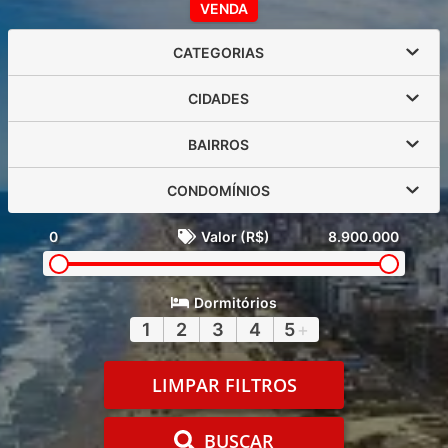
VENDA
CATEGORIAS
CIDADES
BAIRROS
CONDOMÍNIOS
0
Valor (R$)
8.900.000
Dormitórios
1
2
3
4
5
+
LIMPAR FILTROS
BUSCAR