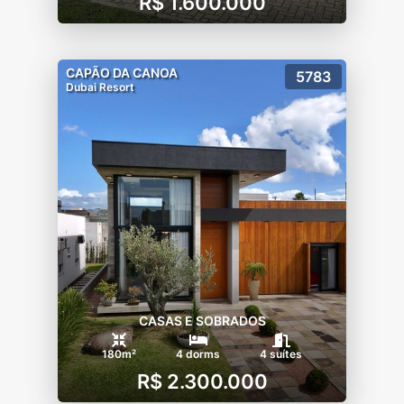
R$ 1.600.000
CAPÃO DA CANOA
5783
Dubai Resort
CASAS E SOBRADOS
180m²
4 dorms
4 suítes
R$ 2.300.000