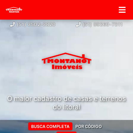
(51) 3502-3820
(51) 99360-7311
O maior cadastro de casas e terrenos
do litoral
BUSCA COMPLETA
POR CÓDIGO