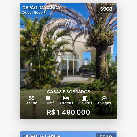
CAPÃO DA CANOA
5968
Dubai Resort
CASAS E SOBRADOS
378m²
200m²
3 dorms
3 suítes
3 vagas
R$ 1.490.000
CAPÃO DA CANOA