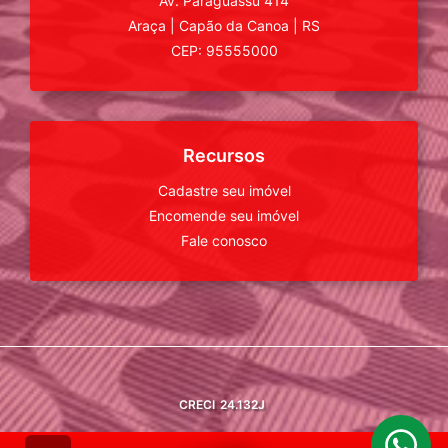
Av. Paraguassu 414
Araça
|
Capão da Canoa
|
RS
CEP: 95555000
Recursos
Cadastre seu imóvel
Encomende seu imóvel
Fale conosco
CRECI
24.132J