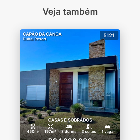
Veja também
CAPÃO DA CANOA
5121
Dubai Resort
CASAS E SOBRADOS
450m²
197m²
3 dorms
3 suítes
1 vaga