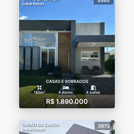
5540
Dubai Resort
CASAS E SOBRADOS
160m²
4 dorms
4 suítes
R$ 1.890.000
CAPÃO DA CANOA
5673
Dubai Resort