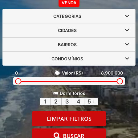
VENDA
CATEGORIAS
CIDADES
BAIRROS
CONDOMÍNIOS
0
Valor (R$)
8.900.000
Dormitórios
1
2
3
4
5
+
LIMPAR FILTROS
BUSCAR