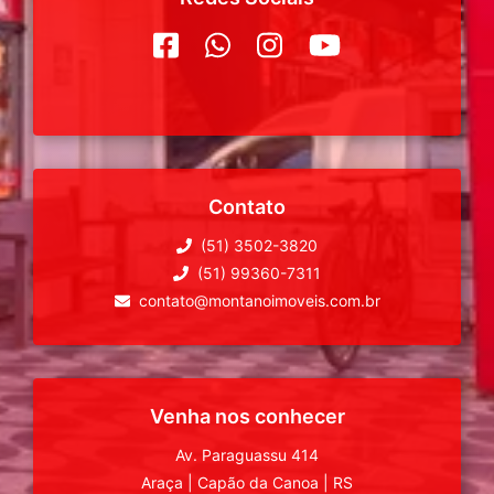
Contato
(51) 3502-3820
(51) 99360-7311
contato@montanoimoveis.com.br
Venha nos conhecer
Av. Paraguassu 414
Araça
|
Capão da Canoa
|
RS