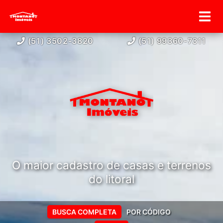
(51) 3502-3820
(51) 99360-7311
O maior cadastro de casas e terrenos
do litoral
BUSCA COMPLETA
POR CÓDIGO