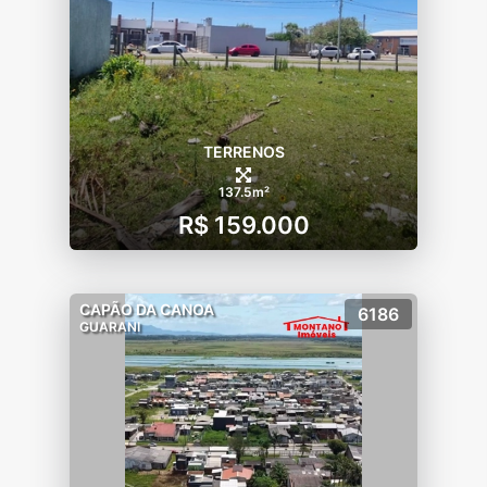
TERRENOS
137.5m²
R$ 159.000
CAPÃO DA CANOA
6186
GUARANI