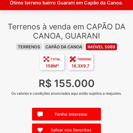
Ótimo terreno bairro Guarani em Capão da Canoa.
Terrenos à venda em CAPÃO DA
CANOA, GUARANI
TERRENOS
CAPÃO DA CANOA
IMÓVEL 5989
TOTAL
TERRENO
158M²
16,3X9,7
R$ 155.000
Os valores e condições anunciados aqui estão sujeitos a reajustes.
Tenho interesse
Salvar nos favoritos