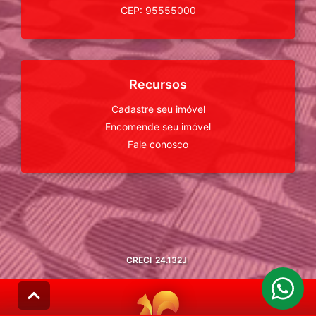
CEP: 95555000
Recursos
Cadastre seu imóvel
Encomende seu imóvel
Fale conosco
CRECI
24.132J