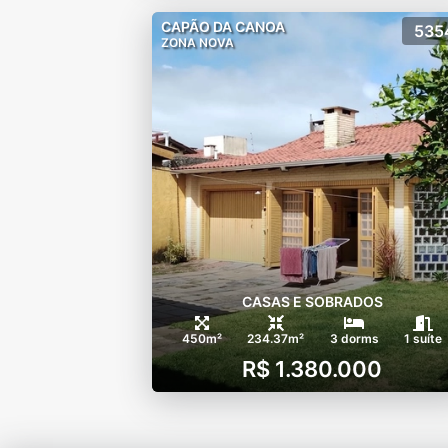
CAPÃO DA CANOA
535
ZONA NOVA
CASAS E SOBRADOS
450m²
234.37m²
3 dorms
1 suíte
R$ 1.380.000