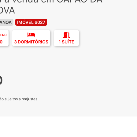
OVA
CANOA
IMÓVEL 6027
RENO
0
3 DORMITÓRIOS
1 SUÍTE
0
o sujeitos a reajustes.