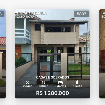
CAPÃO DA CANOA
C
8
5837
ZONA NOVA
Z
CASAS E SOBRADOS
225m²
180m²
3 dorms
1 suíte
R$ 1.280.000