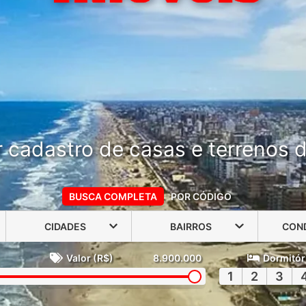
 cadastro de casas e terrenos do
BUSCA COMPLETA
POR CÓDIGO
CIDADES
BAIRROS
CON
Valor (R$)
8.900.000
Dormitór
1
2
3