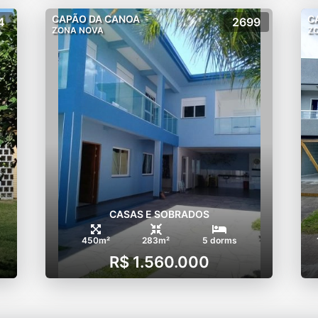
CAPÃO DA CANOA
C
4
2699
ZONA NOVA
Z
CASAS E SOBRADOS
450m²
283m²
5 dorms
R$ 1.560.000