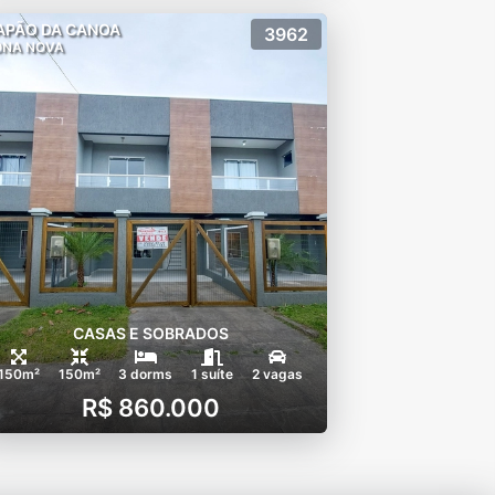
APÃO DA CANOA
3962
ONA NOVA
CASAS E SOBRADOS
150m²
150m²
3 dorms
1 suíte
2 vagas
R$ 860.000