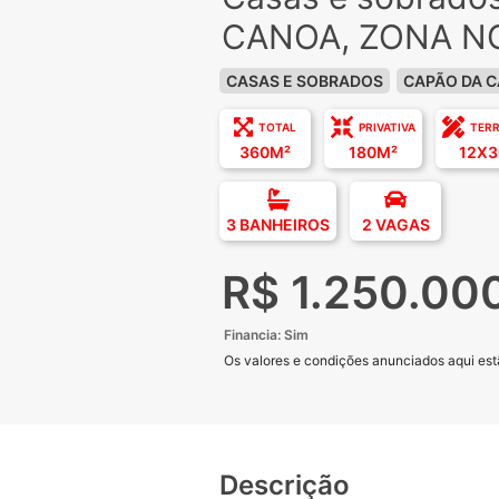
CANOA, ZONA N
CASAS E SOBRADOS
CAPÃO DA 
TOTAL
PRIVATIVA
TER
360M²
180M²
12X3
3 BANHEIROS
2 VAGAS
R$ 1.250.00
Financia: Sim
Os valores e condições anunciados aqui estã
Descrição