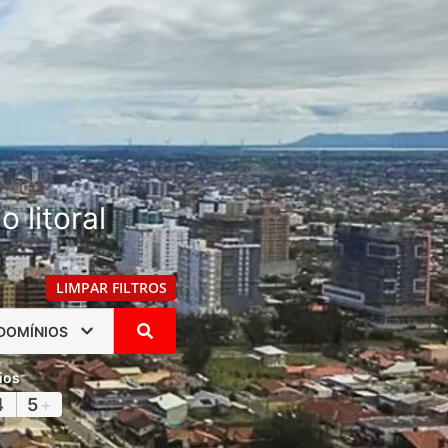
 litoral
LIMPAR FILTROS
DOMÍNIOS
ios
4
5
+