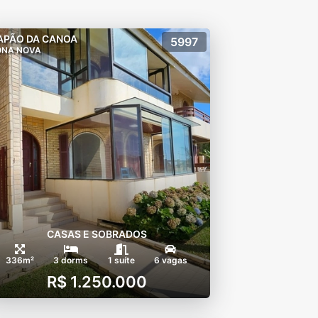
APÃO DA CANOA
5997
ONA NOVA
CASAS E SOBRADOS
336m²
3 dorms
1 suíte
6 vagas
R$ 1.250.000