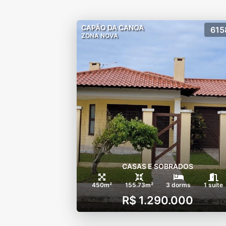
CAPÃO DA CANOA
615
ZONA NOVA
CASAS E SOBRADOS
450m²
155.73m²
3 dorms
1 suíte
R$ 1.290.000