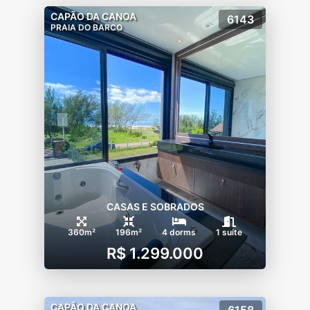
CAPÃO DA CANOA
6143
PRAIA DO BARCO
CASAS E SOBRADOS
360m²
196m²
4 dorms
1 suíte
R$ 1.299.000
CAPÃO DA CANOA