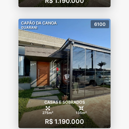
R$ 1.190.000
CAPÃO DA CANOA
6100
GUARANI
CASAS E SOBRADOS
275m²
135m²
R$ 1.190.000