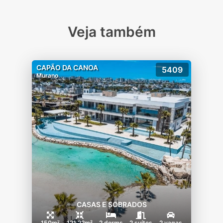
Veja também
CAPÃO DA CANOA
5409
Murano
CASAS E SOBRADOS
150m²
121.22m²
2 dorms
2 suítes
2 vagas