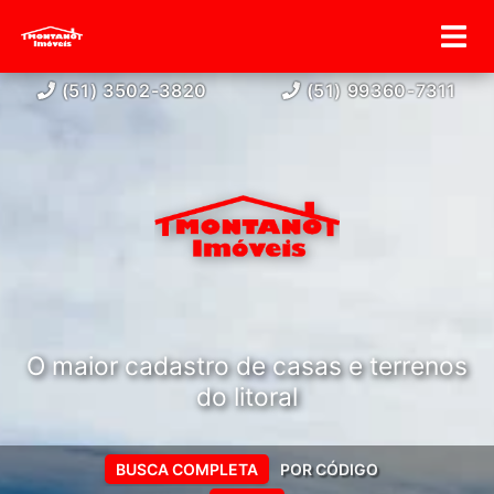
(51) 3502-3820
(51) 99360-7311
O maior cadastro de casas e terrenos
do litoral
BUSCA COMPLETA
POR CÓDIGO