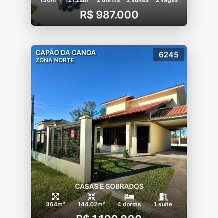
R$ 987.000
CAPÃO DA CANOA
6245
ZONA NORTE
CASAS E SOBRADOS
364m²
144.02m²
4 dorms
1 suíte