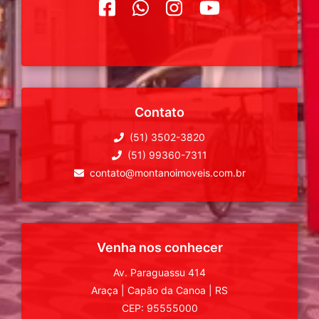
Contato
(51) 3502-3820
(51) 99360-7311
contato@montanoimoveis.com.br
Venha nos conhecer
Av. Paraguassu 414
Araça
|
Capão da Canoa
|
RS
CEP: 95555000