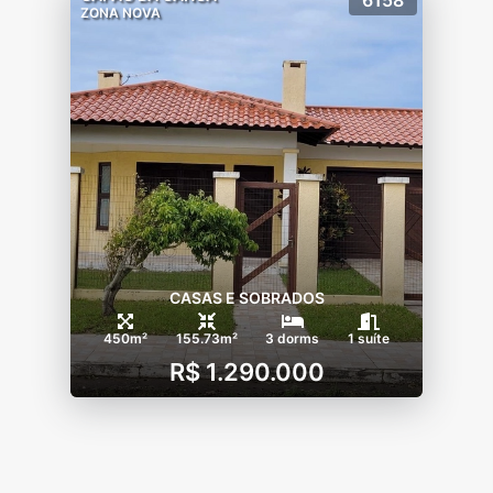
6158
ZONA NOVA
CASAS E SOBRADOS
450m²
155.73m²
3 dorms
1 suíte
R$ 1.290.000