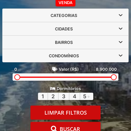
VENDA
CATEGORIAS
CIDADES
BAIRROS
CONDOMÍNIOS
0
Valor (R$)
8.900.000
Dormitórios
1
2
3
4
5
+
LIMPAR FILTROS
BUSCAR