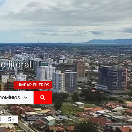
 litoral
LIMPAR FILTROS
DOMÍNIOS
ios
4
5
+