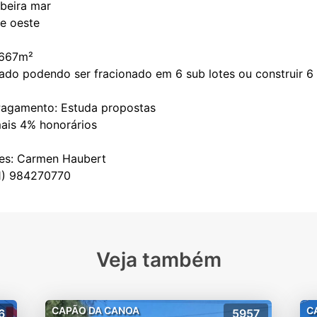
beira mar
 e oeste
 667m²
iado podendo ser fracionado em 6 sub lotes ou construir 
agamento: Estuda propostas
mais 4% honorários
es: Carmen Haubert
Veja também
CAPÃO DA CANOA
C
6
5957