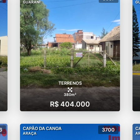
GUARANI
G
TERRENOS
380m²
R$ 404.000
CAPÃO DA CANOA
C
6
3700
ARAÇA
A