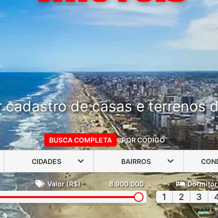
 cadastro de casas e terrenos do
BUSCA COMPLETA
POR CÓDIGO
CIDADES
BAIRROS
CON
Valor (R$)
8.900.000
Dormitór
1
2
3