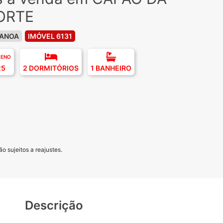
ORTE
CANOA
IMÓVEL 6131
RENO
25
2 DORMITÓRIOS
1 BANHEIRO
o sujeitos a reajustes.
Descrição