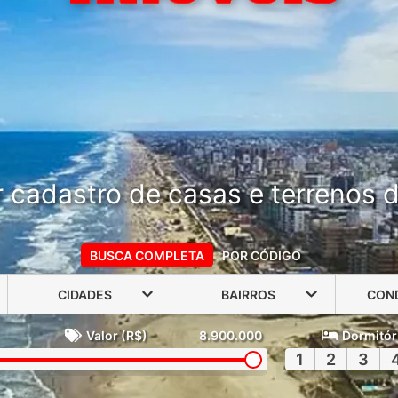
 cadastro de casas e terrenos do
BUSCA COMPLETA
POR CÓDIGO
CIDADES
BAIRROS
CON
Valor (R$)
8.900.000
Dormitór
1
2
3