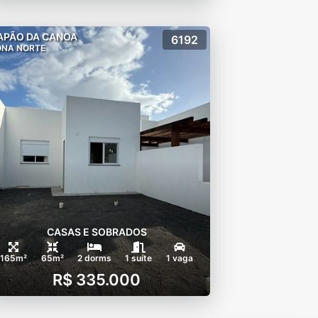
APÃO DA CANOA
6192
ONA NORTE
CASAS E SOBRADOS
165m²
65m²
2 dorms
1 suíte
1 vaga
R$ 335.000