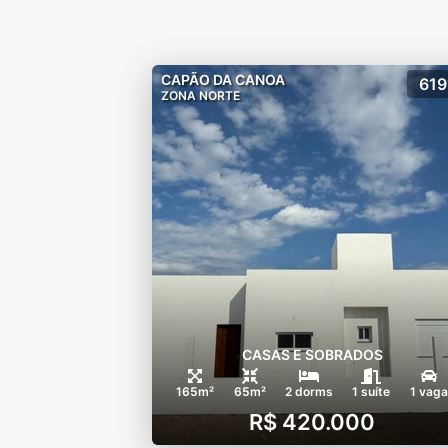
CAPÃO DA CANOA
619
ZONA NORTE
CASAS E SOBRADOS
165m²
65m²
2 dorms
1 suíte
1 vaga
R$ 420.000