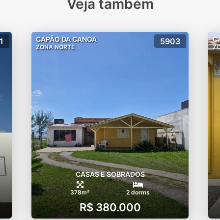
Veja também
CAPÃO DA CANOA
C
1
5903
ZONA NORTE
Z
CASAS E SOBRADOS
378m²
2 dorms
R$ 380.000