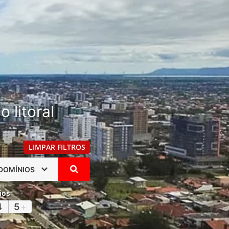
 litoral
LIMPAR FILTROS
DOMÍNIOS
ios
4
5
+