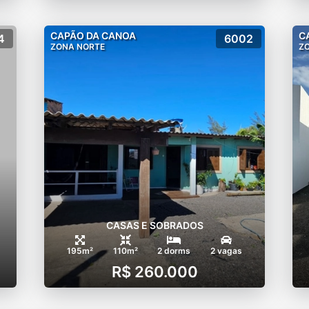
CAPÃO DA CANOA
C
4
6002
ZONA NORTE
Z
CASAS E SOBRADOS
195m²
110m²
2 dorms
2 vagas
R$ 260.000