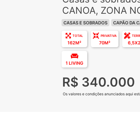
CANOA, ZONA N
CASAS E SOBRADOS
CAPÃO DA 
TOTAL
PRIVATIVA
TER
162M²
70M²
6,5X
1 LIVING
R$ 340.000
Os valores e condições anunciados aqui estã