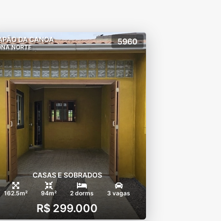
APÃO DA CANOA
5960
ONA NORTE
CASAS E SOBRADOS
162.5m²
94m²
2 dorms
3 vagas
R$ 299.000