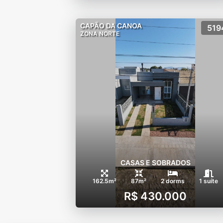
CAPÃO DA CANOA
519
ZONA NORTE
CASAS E SOBRADOS
162.5m²
87m²
2 dorms
1 suíte
R$ 430.000