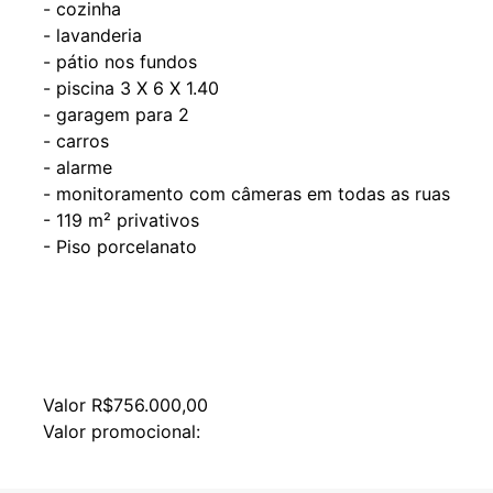
- cozinha
- lavanderia
- pátio nos fundos
- piscina 3 X 6 X 1.40
- garagem para 2
- carros
- alarme
- monitoramento com câmeras em todas as ruas
- 119 m² privativos
- Piso porcelanato
Valor R$756.000,00