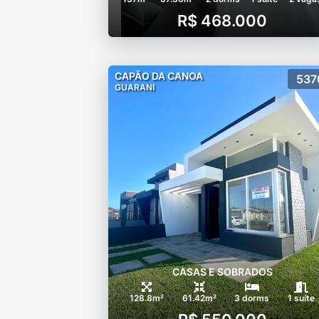
R$ 468.000
CAPÃO DA CANOA
537
GUARANI
CASAS E SOBRADOS
128.8m²
61.42m²
3 dorms
1 suíte