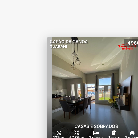
CAPÃO DA CANOA
496
GUARANI
CASAS E SOBRADOS
137m²
67.36m²
2 dorms
1 suíte
2 vaga