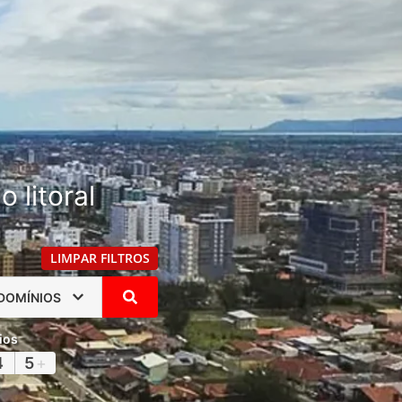
 litoral
LIMPAR FILTROS
DOMÍNIOS
ios
4
5
+