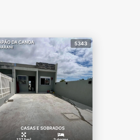
APÃO DA CANOA
5343
UARANI
CASAS E SOBRADOS
137.5m²
2 dorms