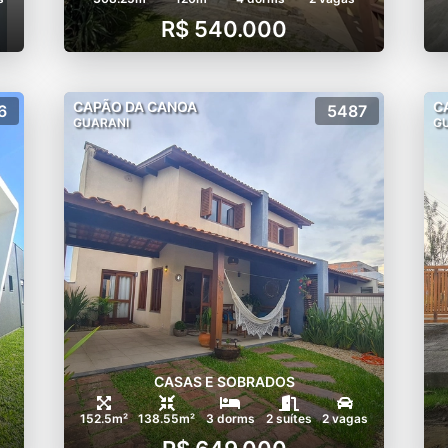
R$ 540.000
CAPÃO DA CANOA
C
6
5487
GUARANI
G
CASAS E SOBRADOS
152.5m²
138.55m²
3 dorms
2 suítes
2 vagas