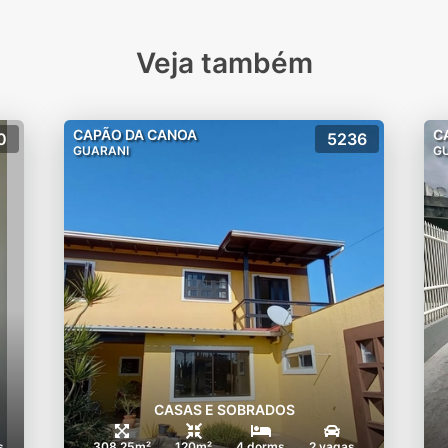
Veja também
CAPÃO DA CANOA
C
0
5236
GUARANI
G
CASAS E SOBRADOS
s
308.25m²
120m²
4 dorms
2 vagas