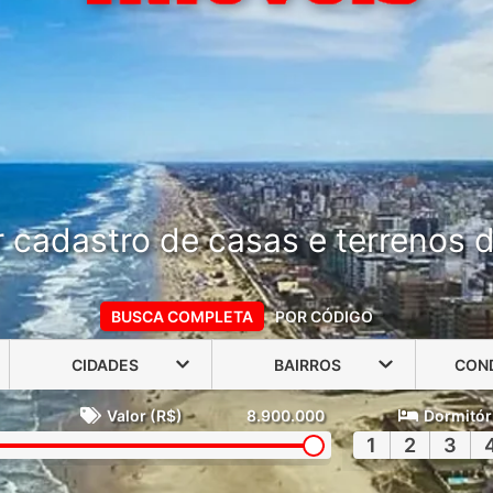
 cadastro de casas e terrenos do
BUSCA COMPLETA
POR CÓDIGO
CIDADES
BAIRROS
CON
Valor (R$)
8.900.000
Dormitór
1
2
3