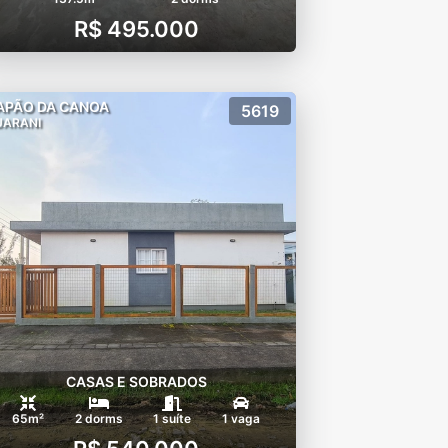
R$ 495.000
APÃO DA CANOA
5619
UARANI
CASAS E SOBRADOS
65m²
2 dorms
1 suíte
1 vaga