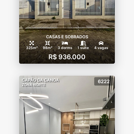
CASAS E SOBRADOS
325m²
98m²
3 dorms
1 suíte
4 vagas
R$ 936.000
CAPÃO DA CANOA
6222
ZONA NORTE