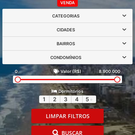
VENDA
CATEGORIAS
CIDADES
BAIRROS
CONDOMÍNIOS
0
Valor (R$)
8.900.000
Dormitórios
1
2
3
4
5
+
LIMPAR FILTROS
BUSCAR