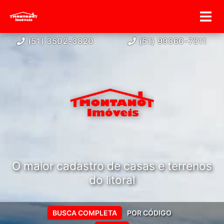
(51) 3502-3820
(51) 99360-7311
O maior cadastro de casas e terrenos
do litoral
BUSCA COMPLETA
POR CÓDIGO