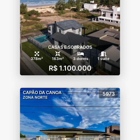
CASAS E SOBRADOS
378m²
163m²
3 dorms
1 suíte
R$ 1.100.000
CAPÃO DA CANOA
5973
ZONA NORTE