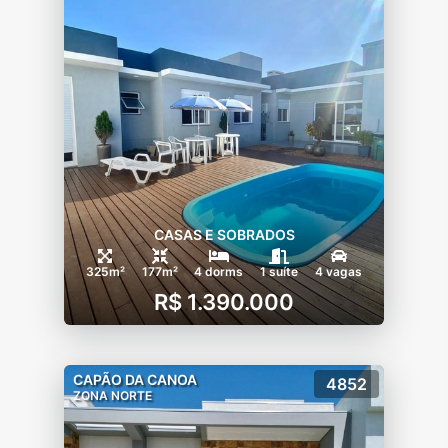
CASAS E SOBRADOS
325m²
177m²
4 dorms
1 suíte
4 vagas
R$ 1.390.000
CAPÃO DA CANOA
4852
ZONA NORTE