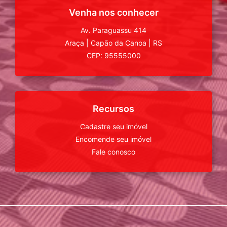
Venha nos conhecer
Av. Paraguassu 414
Araça
|
Capão da Canoa
|
RS
CEP: 95555000
Recursos
Cadastre seu imóvel
Encomende seu imóvel
Fale conosco