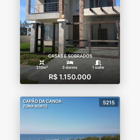
CASAS E SOBRADOS
210m²
3 dorms
1 suíte
R$ 1.150.000
CAPÃO DA CANOA
5215
ZONA NORTE