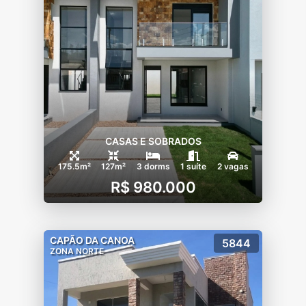
CASAS E SOBRADOS
175.5m²
127m²
3 dorms
1 suíte
2 vagas
R$ 980.000
CAPÃO DA CANOA
5844
ZONA NORTE