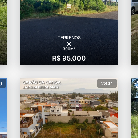
TERRENOS
300m²
R$ 95.000
CAPÃO DA CANOA
C
0
2841
JARDIM BEIRA MAR
JA