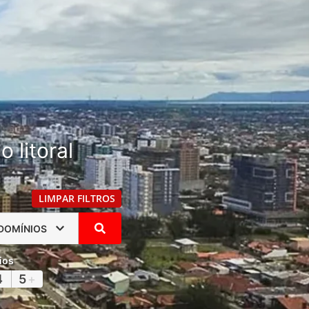
 litoral
LIMPAR FILTROS
DOMÍNIOS
ios
4
5
+