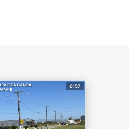
APÃO DA CANOA
6157
UARANI