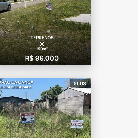
TERRENOS
150m²
R$ 99.000
APÃO DA CANOA
5663
RDIM BEIRA MAR