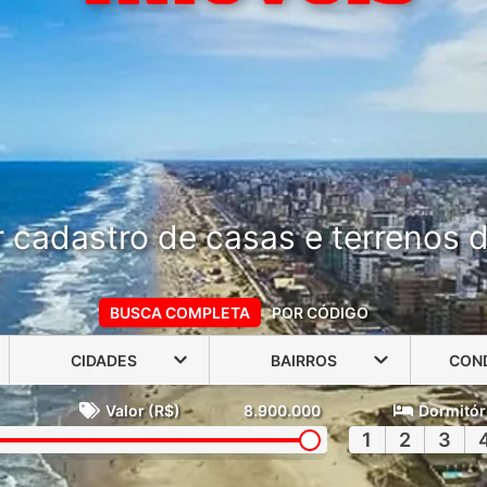
 cadastro de casas e terrenos do
BUSCA COMPLETA
POR CÓDIGO
CIDADES
BAIRROS
CON
Valor (R$)
8.900.000
Dormitór
1
2
3