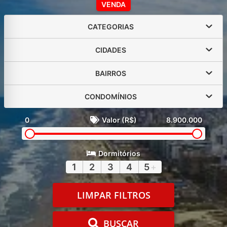
VENDA
CATEGORIAS
CIDADES
BAIRROS
CONDOMÍNIOS
0
Valor (R$)
8.900.000
Dormitórios
1
2
3
4
5
+
LIMPAR FILTROS
BUSCAR