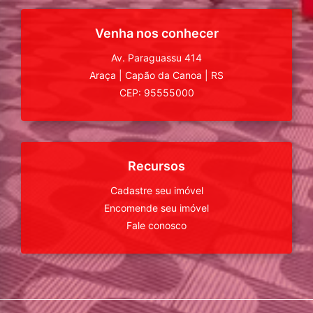
Venha nos conhecer
Av. Paraguassu 414
Araça
|
Capão da Canoa
|
RS
CEP: 95555000
Recursos
Cadastre seu imóvel
Encomende seu imóvel
Fale conosco