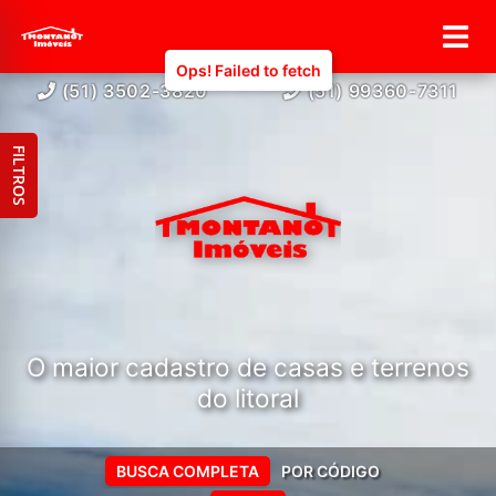
(51) 3502-3820
(51) 99360-7311
FILTROS
O maior cadastro de casas e terrenos
do litoral
BUSCA COMPLETA
POR CÓDIGO