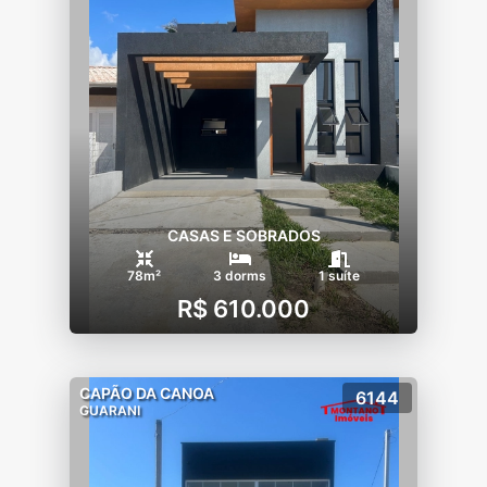
CASAS E SOBRADOS
78m²
3 dorms
1 suíte
R$ 610.000
CAPÃO DA CANOA
6144
GUARANI