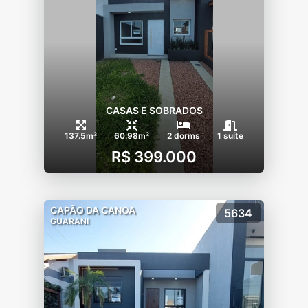
CASAS E SOBRADOS
137.5m²
60.98m²
2 dorms
1 suíte
R$ 399.000
CAPÃO DA CANOA
5634
GUARANI