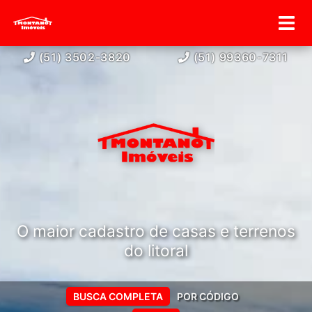
(51) 3502-3820
(51) 99360-7311
O maior cadastro de casas e terrenos
do litoral
BUSCA COMPLETA
POR CÓDIGO