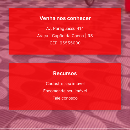
Venha nos conhecer
Av. Paraguassu 414
Araça
|
Capão da Canoa
|
RS
CEP: 95555000
Recursos
Cadastre seu imóvel
Encomende seu imóvel
Fale conosco