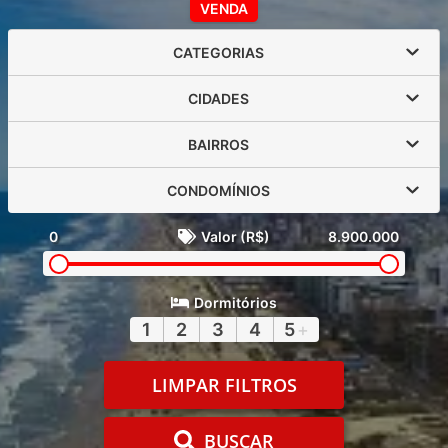
VENDA
CATEGORIAS
CIDADES
BAIRROS
CONDOMÍNIOS
0
Valor (R$)
8.900.000
Dormitórios
1
2
3
4
5
+
LIMPAR FILTROS
BUSCAR