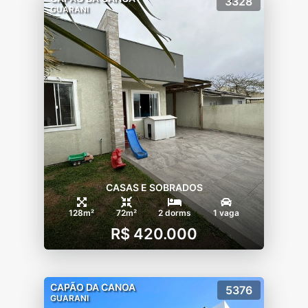
3328
GUARANI
CASAS E SOBRADOS
128m²
72m²
2 dorms
1 vaga
R$ 420.000
CAPÃO DA CANOA
5376
GUARANI