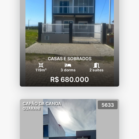
CASAS E SOBRADOS
119m²
3 dorms
2 suítes
R$ 680.000
CAPÃO DA CANOA
5633
GUARANI