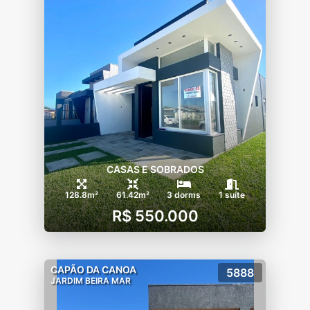
CASAS E SOBRADOS
128.8m²
61.42m²
3 dorms
1 suíte
R$ 550.000
CAPÃO DA CANOA
5888
JARDIM BEIRA MAR