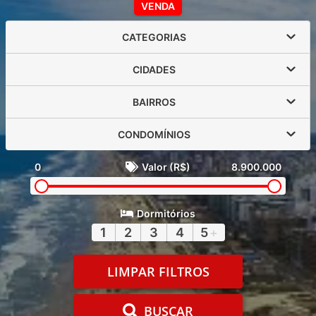
VENDA
CATEGORIAS
CIDADES
BAIRROS
CONDOMÍNIOS
0
Valor (R$)
8.900.000
Dormitórios
1
2
3
4
5
+
LIMPAR FILTROS
BUSCAR