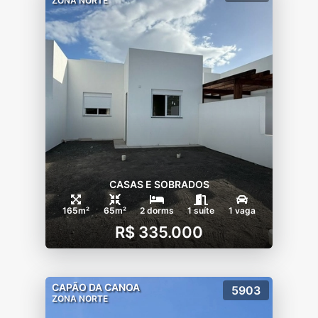
ZONA NORTE
CASAS E SOBRADOS
165m²
65m²
2 dorms
1 suíte
1 vaga
R$ 335.000
CAPÃO DA CANOA
5903
ZONA NORTE