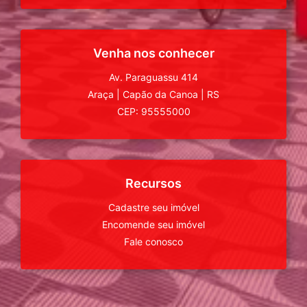
Venha nos conhecer
Av. Paraguassu 414
Araça
|
Capão da Canoa
|
RS
CEP: 95555000
Recursos
Cadastre seu imóvel
Encomende seu imóvel
Fale conosco