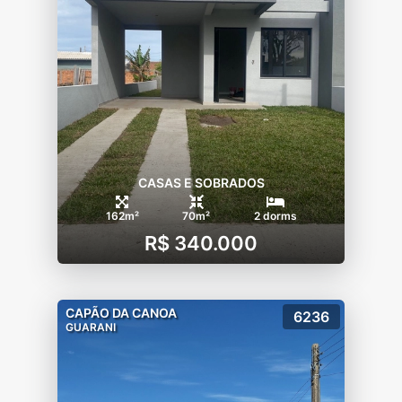
CASAS E SOBRADOS
162m²
70m²
2 dorms
R$ 340.000
CAPÃO DA CANOA
6236
GUARANI