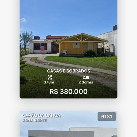
CASAS E SOBRADOS
378m²
2 dorms
R$ 380.000
CAPÃO DA CANOA
6131
ZONA NORTE