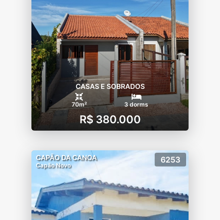
CASAS E SOBRADOS
70m²
3 dorms
R$ 380.000
CAPÃO DA CANOA
6253
Capão Novo