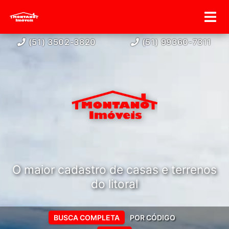
(51) 3502-3820
(51) 99360-7311
O maior cadastro de casas e terrenos
do litoral
BUSCA COMPLETA
POR CÓDIGO