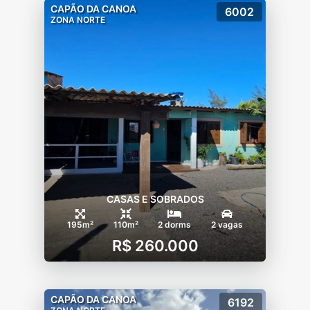
CAPÃO DA CANOA
6002
ZONA NORTE
CASAS E SOBRADOS
195m²
110m²
2 dorms
2 vagas
R$ 260.000
CAPÃO DA CANOA
6192