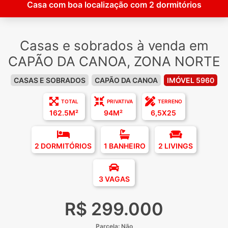
Casa com boa localização com 2 dormitórios
Casas e sobrados à venda em
CAPÃO DA CANOA, ZONA NORTE
CASAS E SOBRADOS
CAPÃO DA CANOA
IMÓVEL 5960
TOTAL
PRIVATIVA
TERRENO
162.5M²
94M²
6,5X25
2 DORMITÓRIOS
1 BANHEIRO
2 LIVINGS
3 VAGAS
R$ 299.000
Parcela: Não